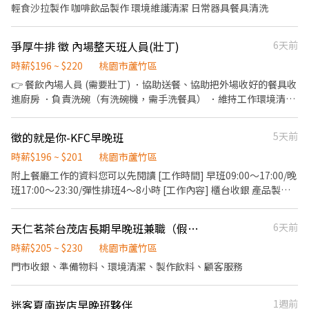
勞、健保 😃包吃、包喝、包歡樂 😄三節禮券、生日禮金 😁排班彈
輕食沙拉製作 咖啡飲品製作 環境維護清潔 日常器具餐具清洗
性，長期兼職 😆訓練完善、天天開心 💰紅字雙薪 💰業績獎金制度，
兼職也有~ 💰每學期都有3000元獎學金可以申請 🙋‍♂️瓦城桃園台茂店
爭厚牛排 徵 內場整天班人員(壯丁)
6天前
☎️03-321-1321 📌 桃園市蘆竹區南崁路一段112號6樓 趕快一起加
入我們的團隊吧！😍 #瓦城Thai Town#瓦要徵的就是你🤩 南崁路
時薪$196 ~ $220
桃園市蘆竹區
一段112號6樓
👉 餐飲內場人員 (需要壯丁) ．協助送餐、協助把外場收好的餐具收
進廚房 ．負責洗碗（有洗碗機，需手洗餐具） ．維持工作環境清潔
（包含地面、檯面整理） ．尖峰時段需久站、動作需俐落 👉 每週
排班（可彈性排班） 👉 通過站區訓練並可獨立作業，時薪調整＋5
徵的就是你-KFC早晚班
5天前
元 👉 每季依出勤時數達標發放季獎金 👉 每月排班達70小時以上，
時薪$196 ~ $201
桃園市蘆竹區
可維持與累積調薪與 獎金資格
附上餐廳工作的資料您可以先閱讀 [工作時間] 早班09:00～17:00/晚
班17:00～23:30/彈性排班4～8小時 [工作內容] 櫃台收銀 產品製作
打烊清潔 [基本薪資] 196hr起 [發放薪資]每月10日/25日 [員工福利]
員工餐飲折扣85折、生日/節慶禮券、旅遊津貼、免費員工制服、任
天仁茗茶台茂店長期早晚班兼職（假日需可上班）
6天前
職滿週年年度健檢 ✅上班時段彈性 ✅升遷制度完善 ✅歡迎二次就
業、外籍人士 ✅適合學生課業、打工兼顧 ✅員工相互介紹，享有額
時薪$205 ~ $230
桃園市蘆竹區
外獎金 短期勿試 ⛔ 🏠面試地點：桃園市蘆竹區南崁路一段112號B2
門市收銀、準備物料、環境清潔、製作飲料、顧客服務
☎️聯絡資訊：（03）311-2955值班經理 💁歡迎您加入肯德基桃園
台茂大家
迷客夏南崁店早晚班夥伴
1週前