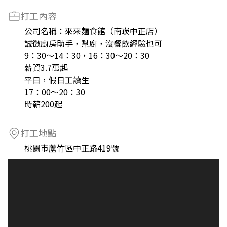
打工內容
公司名稱：來來麵食館（南崁中正店）
誠徵廚房助手，幫廚，沒餐飲經驗也可
9：30～14：30，16：30～20：30
薪資3.7萬起
平日，假日工讀生
17：00～20：30
時薪200起
打工地點
桃園市蘆竹區中正路419號