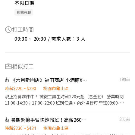
不限日期
長期兼職
打工時間
09:30 ~ 20:30 / 需求人數：3 人
相似打工
👍 《六月新開店》福田商店 小酒館X食堂 計時夥伴
1週前
時薪$220 ~ $290
桃園市龜山區
現正招募夥伴中！ 誠徵工讀生時薪220元起（含全勤） 營業時間
11:00-14:30；17:00-22:00 班別任選，內外場皆可 早班09:00-
16:00（2名） 晚班17:00-23:30（3名） *上班時間會依實際營運需
求調整* 【福田商店 核心價值】 秉持著「福是人情，笑是招牌，酒
👍 暑期超搶手🚨快速報班！高薪260🔥日領現賺💸多時段任選！
3天前
是陪伴」的精神，成為最有人情味的居酒屋。 【基本保障與其他福
利】 ①勞保、健保、勞退提撥6%、僱主意外責任險 ②正式夥伴年
時薪$230 ~ $434
桃園市龜山區
終獎金與三節獎金、禮品 ③正式薪夥伴年假10天起 （優於勞基法，