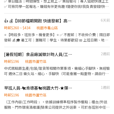
✅ 單日臨派｜時間彈性，想上就上 ✅ 無經驗可｜專人協助快速上工
依當年度在職比例發放) ④完整的教育訓練 ⑤每日員工供膳 ⑥不定
✅ 可揪同學一起報名，賺錢有伴更有趣 ❗️隨便你挑❗️我負責發錢❗️快找
期店鋪聚會、聚餐 【工作內容】 《外場》 門口接待/點餐結帳/菜單
同學一起來⚡ ❤️多時段讓你選❤️ ------------------------------------
介紹/上菜介紹/環境整理/其他主管交辦事項 《內場》 餐點事前備
------ 龜山 🕒 上班時段 (休息時間不記薪) 💸時薪260💸專區 晚短班:
👍 💰【88節檔期開跑 快速發薪】高時薪＋龜山多班別⭐日領2000~3000
6天前
料/餐點擺盤、出餐/食安衛生管理/店鋪庫存管理/熟記內場各餐點製
17:30－22:30 夜班: 00:00－08:00 夜11班:23:00－08:00 晚9班：
作流程/其他主管交辦事項
21:00－06:00 ~~~~~~~~~~~~~~~~~~~~~~~~~~~~~~ 💸時薪230💸
時薪$260 ~ $434
桃園市龜山區
專區 早9班：09:00 － 18:00 早8班：08:00 －17:00 午13班：13:00
⭐【時段多・班別多・機會更多】⭐ ✅ 不壓薪｜不收仲介費｜隔日即
－20:00 午14班：14:00－23:00 工作內容: 簡單分貨＋包裹整理 工作
發薪 💰 🎓 暑工可｜兼職可｜學生、待業都歡迎 📅 上班日期、地
地點： 📍地址: 桃園市龜山區頂湖二街
點、時段自己選 →自由排班，想上就上、想休就休，工作更有彈
━━━━━━━━━━━━━━━━━━━━━ ⚡酷財神系列⚡單日
性！ ---- 🌝長時段工作： 自由報班 日期任選，穩定上班~ 🌈友善兼
[暑假短期］食品廠誠徵計時人員/工讀生
2週前
津貼加碼250~600💸 🕒 上班時段 ▪ 早班：08:00 - 17:00｜時薪
職時段： 彈性工時，輕鬆安排生活與工作~ 早班｜08:00-17:00、
$210 ▪ 晚班：18:00 - 03:00｜時薪 $240 地址: 桃1📍桃園市大園區
09:00－18:00➡️ NT$230 午班｜13:00－20:00、14:00－23:00➡️
時薪$196
桃園市蘆竹區
建國路 桃3📍桃園市大園區中山南路 桃4📍桃園市觀音區玉林路一段
NT$230 晚班｜17:30－22:30➡️ NT$260 夜班｜21:00－06:00、
中式糕點類生產/包裝/理貨等相關作業事項，需細心手腳快，無經驗
桃5📍桃園市觀音區寶倉街 桃6📍桃園市大園區航翔路 RC8📍桃園市
23:00－08:00、00:00－08:00➡️ NT$260 📍桃園市龜山區頂湖二街
可 週休二日 需久站、細心、手腳快（可能會搬一點重物，請自行評
楊梅區環東路 桃9📍桃園市大園區建國路 桃17📍桃園市大園區開和
66巷 ------------------------------ 🔥快來把財神接回家🔥 𝑳𝒊𝒏𝒆 𝒊𝒅
估是否合適） 0800-1700全天班優先錄用 工作時段可討論
路 ━━━━━━━━━━━━━━━━━━━━━ ❤️𝑳𝒊𝒏𝒆 𝑰𝑫：
📲：@174fxrus (要加@) DAISY 電話📞：0912126817 張小姐 加入
【@317tpzqd】明熙-Blue專員 加入後請留下您的姓名+電話+職缺
早班人員-🐔肯德基🐔桃園大竹-★彈性周排班★-$196-$201"-另享外送獎金
1週前
後請截圖職缺文➡️私訊留下 ⌜姓名✚電話⌟ 謝謝❤️ #搞笑專員陪你抬
截圖 以便專員快速替你登記報班🙏 1對1專人為您服務😁 真心不騙
槓 #免諮詢費
時薪$196
桃園市蘆竹區
⭕️免費諮詢 ❌無收取仲介費
〔工作內容/工作時段﹞ 。依據訓練標準程序製作餐點；櫃台/外送
服務、門市環境清維護(騎乘公司提供之外送車 。可於各班別中任選
4-6小時彈性排班(班別依據面試餐廳需求為主 ﹝薪資福利﹞ ★ 基本