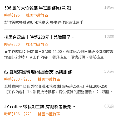
時薪：$196 "起" ★ 津貼福利 ◆ 外送津貼$10元/14元/趟；外送趟
506 蘆竹大竹餐廳 早班服務員(兼職)
1週前
次越多賺越多~~ ◆ 值班津貼：每小時20元(晉升組長後 ◆ 早、晚班
津貼：23:00-07:00（每小時享有50-80元津貼 ◆ 健檢：任職滿一年
時薪$196
桃園市蘆竹區
起，公司提供年度健檢照顧你的健康 ◆ 保險：除勞、健、勞退外，
製作美味餐點 親切服務顧客 餐廳運作的最佳幫手
公司更為你投保團保維護你的安全 ◆ 員工用餐折扣：兼職夥伴當日
任職滿4小時，即享有85折員購折扣；組長當日任職每四小時享有乙
桃園台茂店｜時薪220元｜兼職開早班人員
1週前
餐員餐 ◆ 生日/節慶禮卷： 你生日我慶祝，生日當月我們提供你品
牌禮卷 讓生日更有溫度 你過節我共歡，重要節慶我們提供你福利禮
時薪$220
桃園市蘆竹區
券 好好與家人歡慶 你旅遊我贊助，每年職福會提供你旅遊津貼 好好
★工作時間： 固定每日07:00-11:00，需能配合假日排班及臨時時數
享受幸福人生 ◎ 詳細工作時間於面試時告知
增加1-2小時。 ★工作內容： 餐具檢查、環境打掃、餐前檢查、維
護環境…等。 ★應徵條件： 每月可配合排班時數需達60小時以上。
此為長期工讀，短期者請勿投遞，錄取後須提供餐飲從業人員體檢
🙋 瓦城泰國料理(桃園台茂)長期服務人員
5天前
報告。 ★薪資福利： 時薪220元，依據崗位學習、工作表現、配合
度調整薪資。 全日免費供膳、員工折扣、春節團圓假、春酒、定期
時薪$200 ~ $250
桃園市蘆竹區
健康檢查。
瓦城泰國料理 🙋外場兼職服務員(挑戰時薪250元) 時薪:200-250
【工作內容】 1、熱情接待顧客，提供優質的服務體驗。 2、積極瞭
解顧客需求，並提供即時的服務。 3、專業介紹餐點，同時善於銷
售。 🙋外場資深服務員 時薪:230-250 【工作內容】 1、為顧客提供
JY coffee 徵長期工讀(有經驗者優先 短期勿擾）
6天前
良好的接待與訂位服務。 2、積極聆聽顧客並瞭解他們的需求，並
提供即時的解答與幫助。 3、專業介紹餐點，同時善於銷售。 😀享
時薪$196 ~ $220
桃園市蘆竹區