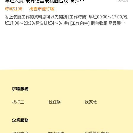
早班人員-🐔肯德基🐔桃園台茂-★彈性周排班★
不排斥快節奏的工作環境 ✔ 能早起、不怕忙 早餐店餐期節奏快、也
很有成就感🔥 如果你喜歡充滿活力的氛圍 這裡會很適合你
時薪$196
桃園市蘆竹區
附上餐廳工作的資料您可以先閱讀 [工作時間] 早班09:00～17:00/晚
班17:00～23:30/彈性排班4～8小時 [工作內容] 櫃台收銀 產品製作
打烊清潔 [基本薪資] 196hr起 [發放薪資]每月10日/25日 [員工福利]
員工餐飲折扣85折、生日/節慶禮券、旅遊津貼、免費員工制服、任
職滿週年年度健檢 ✅上班時段彈性 ✅升遷制度完善 ✅歡迎二次就
業、外籍人士 ✅適合學生課業、打工兼顧 ✅員工相互介紹，享有額
外獎金 短期勿試 ⛔ 🏠面試地點：桃園市蘆竹區南崁路一段112號B2
☎️聯絡資訊：（03）311-2955值班經理 💁歡迎您加入肯德基桃園
台茂大家
求職服務
找打工
找任務
找家教
企業服務