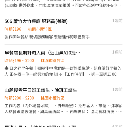
☎️聯絡資訊：（03）311-2955值班經理 💁歡迎您加入肯德基桃園
(公司提 供外送車、門市環境清潔維護 。可於各班別中任選4-6小時
台茂大家
彈性排班 〔薪資福利〕 基本時薪:$196"起" 津貼福利 外送津貼$10
元/14元/趟 考核:每通過一站別考核即可為自己加薪($2/時 值班津貼:
506 蘆竹大竹餐廳 服務員(兼職)
1週前
每小時40元(晉升幹部後 健檢:任職滿一年起,公司提供年度健檢照顧
你 的健康 保險:除勞、健、勞退外,公司更為你投保團保 維護你的安
時薪$196
桃園市蘆竹區
全 員工用餐折扣:每月任職滿50小時,即享有乙次 員工折扣優惠85折
製作美味餐點 親切服務顧客 餐廳運作的最佳幫手
簡訊,除了自用也能分享給親友共享 生日/節慶禮卷: 你生日我慶祝,生
日當月我們提供你品牌禮卷 讓生日更有溫度 你過節我共歡,重要節慶
早餐店長期計時人員（近山鼻A10捷運站）
1週前
我們提供你福利禮券 好好與家人歡慶 你旅遊我贊助,每年職福會提供
你旅遊津貼好 好享受幸福人生 詳細工作時間於面試時告知
時薪$196 ~ $200
桃園市蘆竹區
☀️ 日之昇早午餐｜徵夥伴中 我們是一群熱愛生活、認真做好早餐的
人 正在找一位一起努力的你 🙌 🔸【工作時間】 ・週一至週五 06:00
–13:00 ・週六、週日 06:30–13:00 ・需要配合假日排班能穩定出勤
者優先 ・有經驗優先 📍 地點｜桃園市蘆竹區機捷路二段 677 號 1
山麓慢煮平日班工讀生、晚班工讀生
1週前
樓（和發 F1） 💰 薪資｜依照法規（時薪 196 元起）另有達標獎金
🍽️ 供餐｜滿 4 小時提供餐點（餐標 90） 🎁 福利｜三節禮盒、生日
時薪$200 ~ $230
桃園市蘆竹區
禮金、不定期點心（可麗露） ✨ 另有員購優惠 🔸【工作內容】 ・餐
工作內容（內外場皆可談） • 外場服務： 招呼客人、帶位、引導客
點製作（吐司、蛋餅、漢堡等） ・飲料調製（紅茶、鮮奶茶、咖
人點餐跟結帳送餐、與桌面清潔。 • 內場備料： 協助食材清洗、簡
啡） ・備料準備 ・櫃檯收銀與點餐 ・環境整理與清潔 🔸【我們希
單切配、精美擺盤、湯底調製、洗碗與環境維護。 整天班中午免費
望你】 ✔ 態度親切，願意與團隊合作 ✔ 外向開朗，喜歡與人互動 ✔
供餐 排班彈性，老闆好相處
6天前