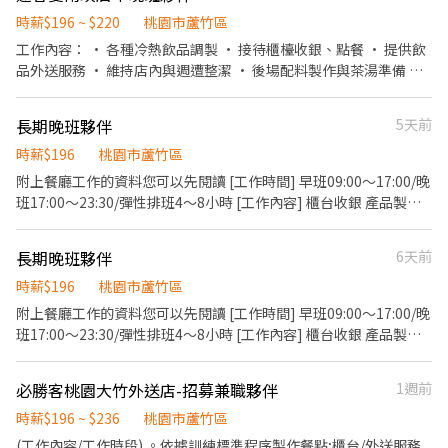
時薪$196 ~ $220
桃園市蘆竹區
工作內容： • 各種冷熱飲品調製 • 接待櫃檯收銀、點餐 • 提供飲
品外送服務 • 維持店內與週遭整潔 • 後場配料製作與茶湯準備 排
班制度： • 彈性排班（每日最少 4 小時、最多 8 小時，可依個人需
求彈性安排） • 月休 8～12天 公司制度： • 勞保、健保 • 員工在
長期晚班夥伴
5天前
職訓練 娛樂與福利： • 員工定期聚餐 • 飲品享折扣 開朗的你，快
加入我們！
時薪$196
桃園市蘆竹區
附上餐廳工作的資料您可以先閱讀 [工作時間] 早班09:00～17:00/晚
班17:00～23:30/彈性排班4～8小時 [工作內容] 櫃台收銀 產品製作
打烊清潔 [基本薪資] 196hr起 [發放薪資]每月10日/25日 [員工福利]
員工餐飲折扣85折、生日/節慶禮券、旅遊津貼、免費員工制服、任
長期晚班夥伴
6天前
職滿週年年度健檢 ✅上班時段彈性 ✅升遷制度完善 ✅歡迎二次就
業、外籍人士 ✅適合學生課業、打工兼顧 ✅員工相互介紹，享有額
時薪$196
桃園市蘆竹區
外獎金 短期勿試 ⛔ 🏠面試地點：桃園市蘆竹區南崁路一段112號B2
附上餐廳工作的資料您可以先閱讀 [工作時間] 早班09:00～17:00/晚
☎️聯絡資訊：（03）311-2955值班經理 💁歡迎您加入肯德基桃園
班17:00～23:30/彈性排班4～8小時 [工作內容] 櫃台收銀 產品製作
台茂大家
打烊清潔 [基本薪資] 196hr起 [發放薪資]每月10日/25日 [員工福利]
員工餐飲折扣85折、生日/節慶禮券、旅遊津貼、免費員工制服、任
必勝客桃園大竹外送店-招募兼職夥伴
1週前
職滿週年年度健檢 ✅上班時段彈性 ✅升遷制度完善 ✅歡迎二次就
業、外籍人士 ✅適合學生課業、打工兼顧 ✅員工相互介紹，享有額
時薪$196 ~ $236
桃園市蘆竹區
外獎金 短期勿試 ⛔ 🏠面試地點：桃園市蘆竹區南崁路一段112號B2
(工作內容/工作時段) 。依據訓練標準程序製作餐點;櫃台/外送服務