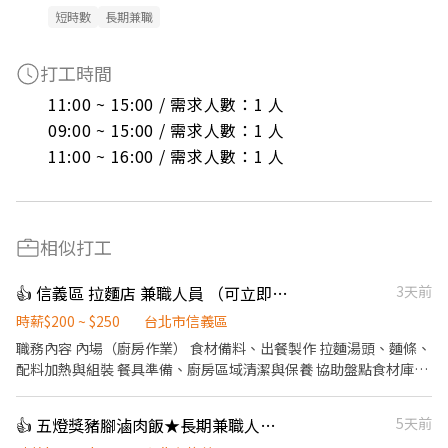
短時數
長期兼職
打工時間
11:00 ~ 15:00 / 需求人數：1 人

09:00 ~ 15:00 / 需求人數：1 人

11:00 ~ 16:00 / 需求人數：1 人
相似打工
👍 信義區 拉麵店 兼職人員 （可立即上工）
3天前
時薪$200 ~ $250
台北市信義區
職務內容 內場（廚房作業） 食材備料、出餐製作 拉麵湯頭、麵條、
配料加熱與組裝 餐具準備、廚房區域清潔與保養 協助盤點食材庫存
外場 顧客接待、點餐、送餐、桌邊服務 用餐區快速收拾、環境整潔
維護 回應顧客需求，維持現場秩序與動線流暢 學習日文、日本熱情
👍 五燈獎豬腳滷肉飯★長期兼職人員【多門市擴大徵才中】
5天前
款待服務文化。 上班時間 A班 11 ：00 - 16 ：00 B班 18：00 - 23：