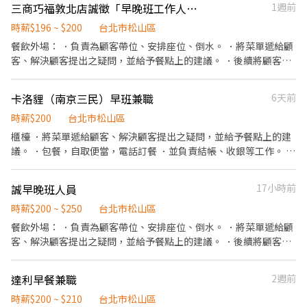
三商巧福敦北店誠徵「早晚班工作人員」
1週前
牙、紅利獎金 工作氣氛佳 ##需長期
時薪$196 ~ $200
台北市松山區
餐飲外場： ．負責為顧客帶位、安排座位、倒水。 ．將菜單遞給顧
客、解決顧客提出之疑問，並給予餐點上的建議。 ．後續將顧客點
餐訊息通知廚房做餐，或可進行簡易餐飲之料理，如：煮牛肉麵或
飯類產品 ．於顧客用餐完畢後，負責收拾碗盤與清理環境。 ．並負
卡洛貍（南京三民）早班兼職
6天前
責結帳、收銀等工作。 餐飲內場： ．擔任廚師的助手，處理烹飪前
與烹飪中之準備工作與其他餐廳相關事務。 ．負責洗、剝、削、切
時薪$200
台北市松山區
各種食材。 ．負責清理工作環境、設備和餐具。 ．準備不同餐點所
櫃檯 ．將菜單遞給顧客、解決顧客提出之疑問，並給予餐點上的建
需要的食材。 ．協助測量食材的容量與重量。 ．負責擺盤、打包外
議。 ．包餐，自取便當，電話訂餐 ．並負責結帳、收銀等工作。 餐
帶服務。
飲內場： ．擔任廚房的助手，處理烹飪前與烹飪中之準備工作與其
他餐廳相關事務。 ．負責洗、剝、削、切各種食材。 ．負責清理工
誠早晚班人員
17小時前
作環境、設備和餐具。 ．準備不同餐點所需要的食材。 ．協助測量
食材的容量與重量。 ．打便當。
時薪$200 ~ $250
台北市松山區
餐飲外場： ．負責為顧客帶位、安排座位、倒水。 ．將菜單遞給顧
客、解決顧客提出之疑問，並給予餐點上的建議。 ．後續將顧客點
餐訊息通知廚房做餐，或可進行簡易餐飲之料理，如：烤土司或調
配飲料等。 ．於顧客用餐完畢後，負責收拾碗盤與清理環境。 ．並
達利早餐兼職
2週前
負責結帳、收銀等工作。 餐飲內場： ．擔任廚師的助手，處理烹飪
前與烹飪中之準備工作與其他餐廳相關事務。 ．負責洗、剝、削、
時薪$200 ~ $210
台北市松山區