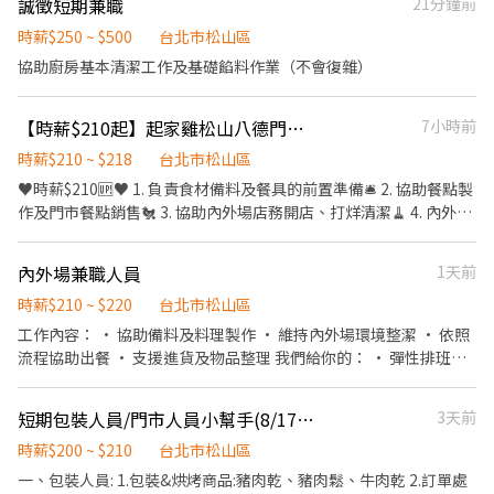
誠徵短期兼職
21分鐘前
00:00後另享每小時55元夜班津貼 缺額點店: 001 台北民生 晚班
17:00–20:00 ×2、小夜班 22:00–02:00 ×2 109 台北民權 晚班
時薪$250 ~ $500
台北市松山區
17:00–20:00 ×2 302 台北南京二 早班 11:00–14:00 ×2、晚班
協助廚房基本清潔工作及基礎餡料作業（不會復雜）
16:00–20:00 ×2、小夜班 22:00–01:00 ×2 527 台北南京六 小夜班
22:00–02:00 ×2 地址: 001 台北民生：台北市松山區民生東路三段
【時薪$210起】起家雞松山八德門市-長期兼職
7小時前
135號 109 台北民權：台北市松山區民權東路三段128號1樓 302 台
北南京二：台北市松山區南京東路五段162號1樓 527 台北南京六：
時薪$210 ~ $218
台北市松山區
台北市松山區南京東路四段57號 ✦ ───────── ✦ 💰福利
♥時薪$210🆙♥ 1. 負責食材備料及餐具的前置準備🛎 2. 協助餐點製
🎌 國定假日薪資雙倍 ⛽ 油資／修繕補貼 10% 🩺 體檢補助最高
作及門市餐點銷售🐔 3. 協助內外場店務開店、打烊清潔🧹 4. 內外場
$800(短期無補貼) 🙌 推薦獎金 $600 🥤 員工餐點半價，天天都能享
皆有冷氣❄ 獨立休息室 5. 每月享一張免費兌換員工券(價值$619)💰
優惠 🛡️ 勞健保、團保、勞退一應俱全 - 👇👇快速應徵通道👇👇 🔜請加
6. 每季一次店內聚餐福利👯👯‍♀️ 7. 彈性排班4~8小時（假日需輪班，
入專員窗口 : https://lin.ee/sSSCigY 加入後留言:姓名/電話/找威利
內外場兼職人員
1天前
時間依照可配合的時數排班） 兼職累積時數達標且經考核完成時薪
安排面試 美式餐廳(地區) ⛔無抽成無費用✊其他職缺也可詢問👌安心
再Up!!🆙
時薪$210 ~ $220
台北市松山區
就業免煩惱
工作內容： • 協助備料及料理製作 • 維持內外場環境整潔 • 依照
流程協助出餐 • 支援進貨及物品整理 我們給你的： • 彈性排班，
方便安排行程 • 享有員工餐點美味加倍 沒經驗沒關係，我們一步步
帶你上手，歡迎勇敢嘗試！歡迎二度就業。
短期包裝人員/門市人員小幫手(8/17-9/24止)(捷運南京三民站)
3天前
時薪$200 ~ $210
台北市松山區
一、包裝人員: 1.包裝&烘烤商品:豬肉乾、豬肉鬆、牛肉乾 2.訂單處