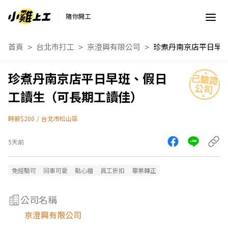
隨你開工
首頁
台北市打工
京澄興有限公司
珍煮丹南京店平日早班、假日
工讀生（可長期工讀佳）
時薪$200
/
台北市松山區
5天前
免經驗可
同事可愛
點心櫃
員工折扣
畢業轉正
公司名稱
京澄興有限公司