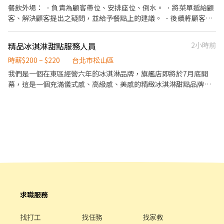
切各種食材。 ．負責清理工作環境、設備和餐具。 ．準備不同餐點
餐飲外場： ．負責為顧客帶位、安排座位、倒水。 ．將菜單遞給顧
所需要的食材。 ．協助測量食材的容量與重量。 ．負責擺盤、打包
客、解決顧客提出之疑問，並給予餐點上的建議。 ．後續將顧客點
外帶服務。
餐訊息通知廚房做餐，或可進行簡易餐飲之料理，如：烤土司或調
配飲料等。 ．於顧客用餐完畢後，負責收拾碗盤與清理環境。 ．並
精品冰淇淋甜點服務人員
2小時前
負責結帳、收銀等工作。 餐飲內場： ．擔任廚師的助手，處理烹飪
前與烹飪中之準備工作與其他餐廳相關事務。 ．負責洗、剝、削、
時薪$200 ~ $220
台北市松山區
切各種食材。 ．負責清理工作環境、設備和餐具。 ．準備不同餐點
我們是一個在東區經營六年的冰淇淋品牌，旗艦店即將於7月底開
所需要的食材。 ．協助測量食材的容量與重量。 ．負責擺盤、打包
幕，這是一個充滿儀式感、高級感、美感的精緻冰淇淋甜點品牌，
外帶服務。
我們為顧客提供精品等級的精緻冰淇淋與餐點： 1. 工作環境：極致
美感空間，冷氣舒適環境，全場無油煙 2. 工作內容：完整培訓，明
確SOP，無經驗可 3. 工作氣氛：團隊單純，正面鼓舞士氣，非傳統
高壓環境 門市人員的職務如下： 1. 向顧客介紹特色水果冰淇淋與甜
點 2. 支援廚務及甜點最後出餐流程 3. 提供桌邊服務與甜點體驗 4. 提
供高品質接待體驗 5. 與顧客建立與維繫良好關係 6. 維持店內整潔與
舒適氛圍
求職服務
找打工
找任務
找家教