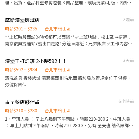
理、出貨、產品秤重修剪包裝 3.商品整理、環境清潔(地板、內外
場…) 時薪：200元 二、門市人員小幫手: 1.販售&介紹商品:豬肉乾、
豬肉鬆、牛肉乾 2.服務客人:接單、包裝、訂單相關處理 3.商品整
摩斯漢堡慶城店
2週前
理、環境清潔(地板、內外場…) 時薪：210元 * 工作時間：每周排班
5天 早班9:00-18:00 (8/17至9/24止) 中午用餐休息時，公司有提供
時薪$201 ~ $235
台北市松山區
便當喔! ****注意! 年節前，需能配合加班喔！（平日最晚至10點 /
**上班時段面試的時候都可以面議** ✅上班地點：松山區 ➠捷運：
假日） *需能配合工作至9/24（中秋節前），如無法配合請勿應徵!!
南京復興捷運站7號出口走路1分鐘 ➠鄰近：兄弟飯店 ✅工作內容
*適合短期打工者
（1）收銀：協助顧客點餐推薦餐點、製作飲品、送餐、維護客席環
境 （2）內場：製作餐點、油炸點心、洗菜、維護廚房環境 ✅時
漢堡王打烊班 2小時592！！
3天前
薪：196元起 ➠定期檢核，依能力調整薪資+$5/次 ➠23:00～06:00
加發早夜津貼+$45/時 ✅每月7號領薪水 ✅員工福利 🍔半價餐飲ll超
時薪$592 ~ $984
台北市松山區
划算！ 🍔在職第二個月起，每月免費漢堡2個 接待顧客.餐點制作.清
清洗盆具 拆裝烤爐 清潔檯面 刷洗地面 將垃圾放置規定位子 供餐，
潔維護.送餐服務 協助點餐
勞健保團保
🍏早餐店夥伴🍏
6小時前
時薪$210 ~ $280
台北市松山區
1、早班人員 ： 早上八點到下午兩點 ，時薪210-280 2、中班人員
： 早上九點到下午兩點 ，時薪210-280 3、另有 全天班 請私訊詳
細： 早上五點到下午兩點 ，薪水四萬二 起 ，月休至少六天，國定
連假都休息不扣薪 4、 早上5點-9點半 時薪210起 有供餐、制服、尾