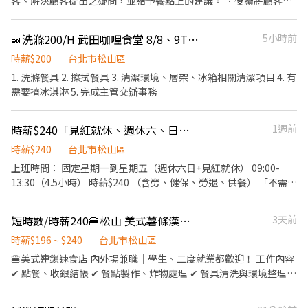
客、解決顧客提出之疑問，並給予餐點上的建議。 ．後續將顧客點
服、員工餐、團體保險、不定期員工聚餐。 ​📩 加入我們 ​如果你對環
餐訊息通知廚房做餐，或可進行簡易餐飲之料理，如：烤土司或調
境有堅持，或想體驗新型態的餐飲工作，歡迎跟我們聊聊！
配飲料等。 ．於顧客用餐完畢後，負責收拾碗盤與清理環境。 ．並
🍛洗滌200/H 武田咖哩食堂 8/8、9TORIAEZU CURRY
5小時前
負責結帳、收銀等工作。 餐飲內場： ．擔任廚師的助手，處理烹飪
前與烹飪中之準備工作與其他餐廳相關事務。 ．負責洗、剝、削、
時薪$200
台北市松山區
切各種食材。 ．負責清理工作環境、設備和餐具。 ．準備不同餐點
1. 洗滌餐具 2. 擦拭餐具 3. 清潔環境、層架、冰箱相關清潔項目 4. 有
所需要的食材。 ．協助測量食材的容量與重量。 ．負責擺盤、打包
需要擠冰淇淋 5. 完成主管交辦事務
外帶服務。
時薪$240「見紅就休、週休六、日、不需排班」
1週前
時薪$240
台北市松山區
上班時間： 固定星期一到星期五（週休六日+見紅就休） 09:00-
13:30（4.5小時） 時薪$240 （含勞、健保、勞退、供餐） 「不需排
班、不砍班」 工作內容： 手工剝雞肉、切無骨雞肉 幫忙打便當 會
有人教到會唷，店裡面的人都很好相處 此工作適合長期配合，短期
短時數/時薪240🍔松山 美式薯條漢堡堡🍔免輪班/無經驗可
3天前
比較不適合哦
時薪$196 ~ $240
台北市松山區
🍔美式連鎖速食店 內外場兼職｜學生、二度就業都歡迎！ 工作內容
✔ 點餐、收銀結帳 ✔ 餐點製作、炸物處理 ✔ 餐具清洗與環境整理
💡 內外場都能上手，培養全能餐飲技能 ✦ ───────── ✦ 💰
【薪資待遇】 🪙 尖峰時段｜時薪240元 ✨ 一般時段｜時薪196元 🌙