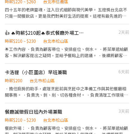
00 C班 23：00 - 02：30 （每週給班至少3日唷） 1. 熱鬧市中心地帶
時薪$220 ~ $260
台北市信義區
2. 捷運站 好近好便利 3. 面試倘若通過 可立即安排上工 面試地點：
​四十五年的老牌靈魂，注入日式細節與現代美學。 五燈獎台北店不
台北市中正區臨沂街3巷1號 網站參考： https://chikumo-
只是一間餐飲店，更是我們對美好生活的提案。這裡有最先進的自
ramen.com/zh-tw/ 面試之際 資歷表現優良者可優先晉升。 歡迎
動化設備、整齊乾淨的無油煙環境，讓我們優雅地將台灣美味推向
積極挑戰高薪，通過考核持續加薪晉升。 ◎相關內容與升遷細節將
國際！ ​✨ 為什麼選擇我們？ ​新店盛大開幕： 除了深耕已久的 【永
👍 🔥時薪$210起🔥泰式餐廳外場工讀/急缺平日午班/供餐/彈性排班/長期/平日晚班/假日班
2天前
於面試時詳細說明 ◎請赴約面試者，攜帶履歷供主管當場審閱
康店】 與 【信義店】，7/1 我們正式進駐「台北 101」！ ​極致乾淨
環境： 顛覆傳統，這可能是你見過最整潔、無油煙的餐飲工作空
時薪$210 ~ $230
台北市松山區
間。 ​科技輔助入職： 多種自動化設備，減輕體力負擔，分工明確讓
🌟工作內容 ．負責為顧客帶位、安排座位、倒水。 ．將菜單遞給顧
你輕鬆上手。 ​未來職涯規劃： 品牌正朝向國際化與多角化經營，這
客、解決顧客提出之疑問，並給予餐點上的建議。 ．後續將顧客點
裡不只是餐飲，更有無限職涯可能。 ​📋 招募資訊 ​工作性質： 內場
餐訊息通知廚房做餐，或可進行簡易餐飲之料理，如：調配飲料
夥伴（提供多樣化人才培訓，新手也歡迎！） ​主要內容： ​親切顧客
等。 ．於顧客用餐完畢後，負責收拾碗盤與清理環境。 ．並負責結
卡洛貍（小巨蛋店）早班兼職
6天前
接待 ​維持優雅用餐環境 ​分站式餐點製作（接龍式流暢作業） ​設備維
帳、收銀等工作。 ．負責清理工作環境、設備和餐具。 ．協助測量
護與食材管理 ​條件加分： 具備餐飲經驗者優，但更歡迎有服務熱
食材的容量與重量。 ．負責擺盤、打包外帶服務。 ．需要輪流洗碗
時薪$200
台北市松山區
忱、追求細節的你。 ​⏰ 工作時間（排班靈活） ​【 台北 101 美食街
和備料。 🌟員工福利： 🥩免費供應員工餐、🥤泰奶無限♾️、勞保、
．擔任廚房的助手，處理烹飪前與烹飪中之準備工作與其他餐廳相
】📍 7/1 隆重登場！ ​早班：09:30 - 13:30 ​中班：13:30 - 18:30 ​晚
健保、勞退金、彈性休假⛱️ 🌟前3天時薪$196，若表現優秀迅速上
關事務。 ．負責洗、剝、削、切各種食材。 ．負責清理工作環境、
班：18:30 - 22:30 ​【 永康店 】&【 信義店 】 ​午間餐期：10:00 -
手，可直接$210。 🌟有經驗或學習快易上手佳。經驗較少，則依表
設備和餐具。 ．準備不同餐點所需要的食材。 ．協助測量食材的容
14:00 / 10:00 - 17:00 ​晚間餐期：16:45 - 20:30 ​長期兼職標準： 1. 基
現從$196起薪，約工作1個月，完全上手後依照表現，通過考核後
量與重量。 ．打便當。
本配合 6 個月以上。 2. 每月配合總工時 80 小時以上。 ​💰 薪資與福
餐廳誠徵假日班內外場兼職
3天前
$210起。 🌟給班時間可以彈性。 🌟若不滿一個月離職，則薪水需於
利 ​時薪： 依勞基法規定起薪，依能力及時數調整。 ​晉升機制： 晉
每個月10號（遇假日延後至上班日）自行到店領現，謝謝🙏 👏🏽歡
時薪$210 ~ $230
台北市松山區
升為訓練員最高可達 240元/小時！ ​安心保障： 依法投保、免費年度
迎加入我們泰國🇹🇭狂熱者的大家庭👊❤️
餐飲外場： ．負責為顧客帶位、安排座位、倒水。 ．將菜單遞給顧
健康檢查（我們比你更在意你的健康）。 ​專屬福利： 質感員工制