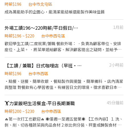
時薪$196
台中市北屯區
成為萬能助手的企圖心，能清潔能結帳還能製作美味佳餚
外場工讀196～220時薪/平日假日/二度就業/兼職/計時
1月前
時薪$196 ~ $220
台中市西屯區
歡迎學生工讀/二度就業/兼職 餐飲外場： ．負責為顧客帶位、安排
座位、上菜。 ．將菜單遞給顧客、解決顧客提出之疑問，並給予餐
點上的建議。 ．後續將顧客點餐訊息通知廚房做餐。 ．於顧客用餐
完畢後，負責收拾碗盤與清理環境。 餐飲內場： ．擔任廚師的助
【工讀 / 兼職】日式咖哩店（早班・晚班）｜無經驗可｜日文環境｜免費供餐
2小時前
手，處理烹飪前與烹飪中之準備工作與其他餐廳相關事務。 ．負責
洗、剝、削、切各種食材。 ．負責清理工作環境、設備和餐具。 ．
時薪$196
台中市西區
準備不同餐點所需要的食材。 ．協助測量食材的容量與重量。 ．負
・點餐、送餐、簡單收銀 ・餐點製作與擺盤 ・簡單備料 ・店內清潔
責擺盤、打包外帶服務。
與整理 對餐飲有心學習者佳。有練習日文的環境。徵求喜歡日本文
化的夥伴們，一起工作吧！
🏋️力宴飯吧生活餐盒-平日長期兼職
45分鐘前
時薪$200 ~ $230
台中市西區
🔥第一次打工也歡迎🔥 ☀️僅週一至週五營業☀️ 【工作內容】 1. 洗、
剝、削、切各種蔬菜與肉品食材 2.依比例分裝、秤重或醃製食材 3.