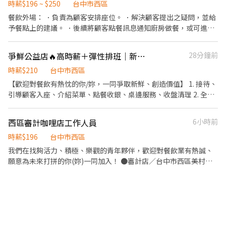
時薪$196 ~ $250
台中市西區
餐飲外場： ．負責為顧客安排座位。 ．解決顧客提出之疑問，並給
予餐點上的建議。 ．後續將顧客點餐訊息通知廚房做餐，或可進行
簡易餐飲之料理 ．於顧客用餐完畢後，負責收拾碗盤與清理環境。
．並負責結帳、收銀等工作。 餐飲內場： ．擔任廚師的助手，處理
爭鮮公益店🔥高時薪＋彈性排班｜新手友善
28分鐘前
烹飪前與烹飪中之準備工作與其他餐廳相關事務。 ．負責洗、剝、
削、切各種食材。 ．負責清理工作環境、設備和餐具。 ．準備不同
時薪$210
台中市西區
餐點所需要的食材。 ．協助測量食材的容量與重量。 ．負責擺盤、
【歡迎對餐飲有熱忱的你/妳，一同爭取新鮮、創造價值】 1. 接待、
打包外帶服務。
引導顧客入座、介紹菜單、點餐收銀、桌邊服務、收盤清理 2. 全方
位工作技能-外場服務、內場餐點製作、出餐管理、確認出菜品質 3.
外帶、外送平台顧客點餐服務 4. 顧客關係經營 5. 維持門市清整潔
西區審計咖哩店工作人員
6小時前
時薪$196
台中市西區
我們在找夠活力、積極、樂觀的青年夥伴，歡迎對餐飲業有熱誠、
願意為未來打拼的你(妳)一同加入！ ●審計店／台中市西區美村路
一段358號