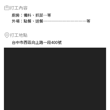
打工內容
廚房：備料、抓菜⋯等
外場：點餐、送餐⋯⋯⋯⋯⋯⋯⋯⋯⋯⋯⋯等
打工地點
台中市西區向上路一段400號