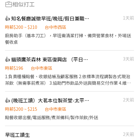
相似打工
👍 知名餐廳誠徵早班/晚班/假日兼職人員，歡迎二度就業
1天前
時薪$200 ~ $210
台中市西區
廚房助手（基本刀工），早班需清潔打掃、備齊營業食材，外場送
餐收桌
👍 貓頭鷹茶森林 東區復興店 （平日早班、假日早晚班）兼職
3天前
時薪$196
台中市東區
1.負責櫃檯點餐、收銀結帳及顧客服務 2.依標準流程調製各式現泡
茶飲（無需事前煮茶） 3.協助門市飲品外送與簡易交付作業 4.維持
門市環境整潔，包含吧檯與工作區清潔
👍 (晚班工讀）大茗本位製茶堂-太平精武東店
2天前
時薪$200 ~ $215
台中市東區
點餐收銀出餐/電話服務/煮茶備料/製作茶飲/外送
早班工讀生
2天前