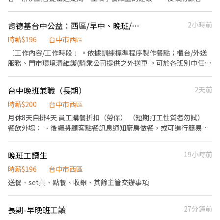
任職滿4小時，即享有85折員購折扣；組長當日任職每四小時享有乙
餐訊息通知廚房做餐，或可進行簡易餐飲之料理，如：烤土司或調
餐員餐 ◆ 生日/節慶禮卷： 你生日我慶祝，生日當月我們提供你品
配飲料等。 ．於顧客用餐完畢後，負責收拾碗盤與清理環境。 ．並
肯德基台中公益：西區/早中、晚班/週排班
2小時前
牌禮卷 讓生日更有溫度 你過節我共歡，重要節慶我們提供你福利禮
負責結帳、收銀等工作。 餐飲內場： ．擔任廚師的助手，處理烹飪
券 好好與家人歡慶 你旅遊我贊助，每年職福會提供你旅遊津貼 好好
前與烹飪中之準備工作與其他餐廳相關事務。 ．負責洗、剝、削、
時薪$196
台中市西區
享受幸福人生 ◎ 詳細工作時間於面試時告知
切各種食材。 ．負責清理工作環境、設備和餐具。 ．準備不同餐點
〔工作內容/工作時段﹞ 。依據訓練標準程序製作餐點；櫃台/外送
所需要的食材。 ．協助測量食材的容量與重量。 ．負責擺盤、打包
服務、門市環境清維護(騎乘公司提供之外送車 。可於各班別中任選
外帶服務。
4-6小時彈性排班(班別依據面試餐廳需求為主 ﹝薪資福利﹞ ★ 基本
時薪：$196 "起" ★ 津貼福利 ◆ 外送津貼$10元/14元/趟；外送趟
台中晚班兼職（長期）
2天前
次越多賺越多~~ ◆ 值班津貼：每小時20元(晉升組長後 ◆ 早、晚班
津貼：23:00-07:00（每小時享有50-80元津貼 ◆ 健檢：任職滿一年
時薪$200
台中市西區
起，公司提供年度健檢照顧你的健康 ◆ 保險：除勞、健、勞退外，
月休8天自排4天 員工購餐折扣（勞保） （短期打工性質者勿試）
公司更為你投保團保維護你的安全 ◆ 員工用餐折扣：兼職夥伴當日
餐飲外場： ．後續將顧客點餐訊息通知廚房做餐，或可進行簡易餐
任職滿4小時，即享有85折員購折扣；組長當日任職每四小時享有乙
飲之料理， ．於顧客用餐完畢後，負責收拾碗盤與清理環境。 ．並
餐員餐 ◆ 生日/節慶禮卷： 你生日我慶祝，生日當月我們提供你品
負責結帳、收銀等工作。 餐飲內場： ．處理烹飪前與烹飪中之準備
晚班工讀生
19小時前
牌禮卷 讓生日更有溫度 你過節我共歡，重要節慶我們提供你福利禮
工作與其他餐廳相關事務。 ．負責洗、剝、削、切各種食材。 ．負
券 好好與家人歡慶 你旅遊我贊助，每年職福會提供你旅遊津貼 好好
責清理工作環境、和餐具。 ．準備不同餐點所需要的食材。 ．協助
時薪$196
台中市西區
享受幸福人生 ◎ 詳細工作時間於面試時告知
測量食材的容量與重量。 ．負責擺盤、打包外帶服務。
送餐、set桌、點餐、收銀、其餘主管交辦事項
長期-早晚班工讀
27分鐘前