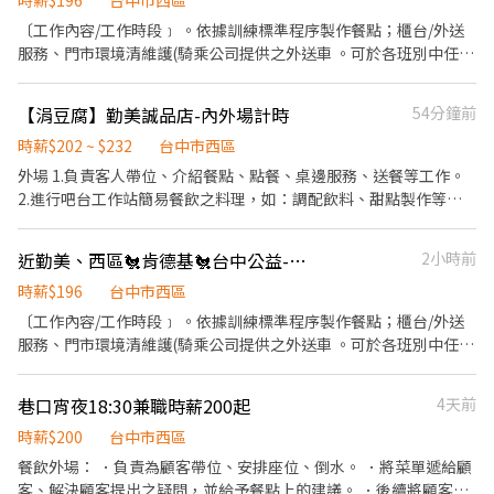
時薪$196
台中市西區
〔工作內容/工作時段﹞ 。依據訓練標準程序製作餐點；櫃台/外送
服務、門市環境清維護(騎乘公司提供之外送車 。可於各班別中任選
4-6小時彈性排班(班別依據面試餐廳需求為主 ﹝薪資福利﹞ ★ 基本
時薪：$196 "起" ★ 津貼福利 ◆ 外送津貼$10元/14元/趟；外送趟
【涓豆腐】勤美誠品店-內外場計時
54分鐘前
次越多賺越多~~ ◆ 值班津貼：每小時20元(晉升組長後 ◆ 健檢：任
職滿一年起，公司提供年度健檢照顧你的健康 ◆ 保險：除勞、健、
時薪$202 ~ $232
台中市西區
勞退外，公司更為你投保團保維護你的安全 ◆ 員工用餐折扣：兼職
外場 1.負責客人帶位、介紹餐點、點餐、桌邊服務、送餐等工作。
夥伴當日任職滿4小時，即享有85折員購折扣；組長當日任職每四小
2.進行吧台工作站簡易餐飲之料理，如：調配飲料、甜點製作等。
時享有乙餐員餐 ◆ 生日/節慶禮卷： 你生日我慶祝，生日當月我們
3.於客人用餐完畢後，負責收拾碗盤與清理環境。 4.完成其他分派
提供你品牌禮卷 讓生日更有溫度 你過節我共歡，重要節慶我們提供
的臨時任務。 內場 1.負責洗、剝、削、切各種食材，以完成烹飪的
近勤美、西區🐔肯德基🐔台中公益-兼職人員-★彈性周排班★-"
2小時前
你福利禮券 好好與家人歡慶 你旅遊我贊助，每年職福會提供你旅遊
前置工作。 2.依照客人的點單，製作餐點。 3.於出菜時負責菜餚擺
津貼 好好享受幸福人生 ◎ 詳細工作時間於面試時告知
盤或調整份量之工作。 4.每日環境清潔整理與庫存盤點。
時薪$196
台中市西區
〔工作內容/工作時段﹞ 。依據訓練標準程序製作餐點；櫃台/外送
服務、門市環境清維護(騎乘公司提供之外送車 。可於各班別中任選
4-6小時彈性排班(班別依據面試餐廳需求為主 ﹝薪資福利﹞ ★ 基本
時薪：$196"起" ★ 津貼福利 ◆ 外送津貼$10元/14元/趟；外送趟次
巷口宵夜18:30兼職時薪200起
4天前
越多賺越多~~ ◆ 值班津貼：每小時20元(晉升組長後 ◆ 早、晚班津
貼：23:00-07:00（每小時享有50-80元津貼 ◆ 健檢：任職滿一年
時薪$200
台中市西區
起，公司提供年度健檢照顧你的健康 ◆ 保險：除勞、健、勞退外，
餐飲外場： ．負責為顧客帶位、安排座位、倒水。 ．將菜單遞給顧
公司更為你投保團保維護你的安全 ◆ 員工用餐折扣：兼職夥伴當日
客、解決顧客提出之疑問，並給予餐點上的建議。 ．後續將顧客點