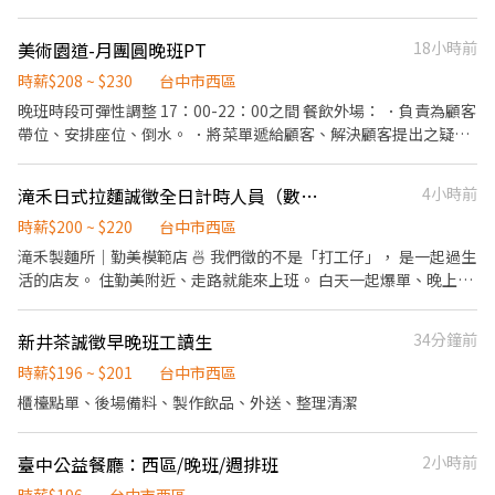
操作炒爐、煎台、烤箱進行食材的烹調 4.依據訂單進行餐盒的擺盤
與裝袋 5.協助顧客點餐、收銀結帳 6.進行鄰近地區的餐點外送(需自
美術園道-月團圓晚班PT
18小時前
備機車與駕照） 【排班時段通常為】 09:30-14:30/16:30-19:30
10:00-15:00/17:00-20:00 11:00-15:00/16:00-20:00 ⭐️時數彈性、可
時薪$208 ~ $230
台中市西區
依課表調整 ⭐️有供餐！好吃的員工餐🥘 ⭐️公司旗下兩館健身房🏋️免
晚班時段可彈性調整 17：00-22：00之間 餐飲外場： ．負責為顧客
費入場 ⭐️同事搞笑🥸好相處！ 🌟外送油資🛵補貼 🌟入職滿三個月可
帶位、安排座位、倒水。 ．將菜單遞給顧客、解決顧客提出之疑
依工作表現進行職能評核，通過評核可進行調薪💰
問，並給予餐點上的建議。 ．後續將顧客點餐訊息通知廚房做餐，
或可進行簡易餐飲之料理，如：烤土司或調配飲料等。 ．於顧客用
滝禾日式拉麵誠徵全日計時人員（數名）
4小時前
餐完畢後，負責收拾碗盤與清理環境。 ．並負責結帳、收銀等工
作。 餐飲內場： ．擔任廚師的助手，處理烹飪前與烹飪中之準備工
時薪$200 ~ $220
台中市西區
作與其他餐廳相關事務。 ．負責洗、剝、削、切各種食材。 ．負責
滝禾製麵所｜勤美模範店 🍜 我們徵的不是「打工仔」， 是一起過生
清理工作環境、設備和餐具。 ．準備不同餐點所需要的食材。 ．協
活的店友。 住勤美附近、走路就能來上班。 白天一起爆單、晚上一
助測量食材的容量與重量。 ．負責擺盤、打包外帶服務。
起吃宵夜。 忙是真的忙，但氣氛也是真的好。 一週 5～6 天、一天
8 小時， 把工作做好，也把生活過爽。 這裡沒有那種「沒事還不能
新井茶誠徵早晚班工讀生
34分鐘前
下班」的老派文化， 忙完老闆還會叫你快回家😆 沒經驗沒差， 會有
人帶你、教你。 希望你來這裡不是只有賺錢， 而是認識一群人、留
時薪$196 ~ $201
台中市西區
下一段很青春的日子。✨
櫃檯點單、後場備料、製作飲品、外送、整理清潔
臺中公益餐廳：西區/晚班/週排班
2小時前