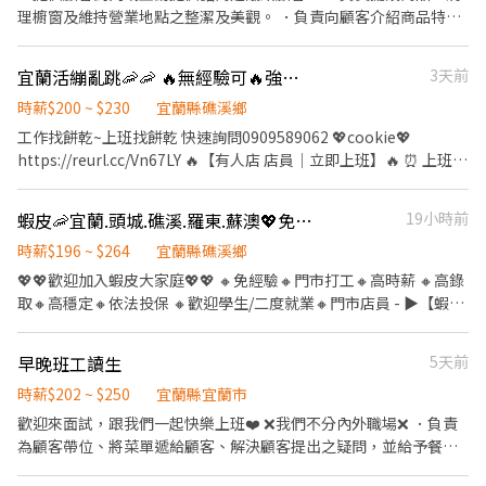
‐‐‐‐‐‐‐‐‐‐‐‐‐‐‐‐‐‐‐‐‐‐‐‐‐‐‐‐‐
早、晚班 $196-$216 . ⸻ 🛵 蝦皮智取店 | 自主度高・享津貼加
理櫥窗及維持營業地點之整潔及美觀。 ．負責向顧客介紹商品特
❷蝦皮智取門市⚠️需有機車⚠️ 🌸工作內容🌸 1. 包裹收寄、搬運、盤
給(需自備機車+駕照) ✅工作內容: 📦 包裹收寄、搬運、盤點、理貨
徵、品質與價格及示範操作方法，以協助顧客選擇。 ．負責在顧客
點、理貨、上架等 2. 維持門市作業區環境、清潔維護作業 3.須配合
上架等 🧹 維持門市作業區環境與清潔維護作業 🔄 配合店到店內容
成交後之包裝、收款、交付商品、開發票或收據。 ．負責在當天結
調店、支援(一天跑點3-5家鄰近門市) 4. 須配合蝦皮店到店工作內容
宜蘭活繃亂跳🦐🦐 🔥無經驗可🔥強強徵才中🔥
3天前
調整與支援有人店 🛵 鄰近門市調店支援 (早晚班 10 公里內, 夜班 16
束營業前，統計銷售情形、盤點貨品存量及撰寫當日業務報表。
調整 5. 偶爾須配合鄰近有人店門市支援 【提供完整教育訓練及店面
公里內) 🕒工作時間: ▸ 早班: 07:00~08:30-13:30 (配合 2-5 小時依照
時薪$200 ~ $230
宜蘭縣礁溪鄉
實習】 🌸工作時間🌸(固定班別) 早班：07:00-12:00、07:30-
貨量彈性排班) ▸ 晚班: 17:30/18:30-23:30 (配合 2-5 小時依照貨量彈
工作找餅乾~上班找餅乾 快速詢問0909589062 💖cookie💖
12:30、08:00-13:00、08:30-13:30 (可自選) 晚班：17:30-23:30、
性排班) ▸ 夜班: 23:30-03:30 (配合 2-4 小時依照貨量彈性排班) ▸ 假
https://reurl.cc/Vn67LY 🔥【有人店 店員｜立即上班】🔥 ⏰ 上班時
18:30-22:30 (額滿)夜班：23:30-03:30 假日早班：07:00-12:00 / 假
日班: 早班 07:00-12:00 / 晚班 17:30-23:30 (配合 2-5 小時依照貨量
段 早班 10:30–17:30 晚班 16:15–22:45 （平日 4–6 小時／假日 6–8
日晚班：17:30-23:30 (禮拜六、禮拜日及國定假日都要可上班) 🌸薪
彈性排班) 📌 排班說明: 平日一週給班 3-5 天, 假日配合主管排班 💰
小時） 📝 工作內容 ✔ 包裹收寄 ✔ 搬運、盤點、理貨 ✔ 可配合調店
資待遇🌸 早班時薪$209-224元 晚班時薪津貼+20元▸時薪$229-244
薪資 (含津貼加給): ▸ 早班 $204-$224 ▸ 晚、夜班 $224-$264 ⸻
蝦皮🦐宜蘭.頭城.礁溪.羅東.蘇澳💖免經驗｜高時薪｜高錄取｜自選門市｜包裹理貨員
19小時前
支援佳（兼職可不調店） 📅 排班 ✔ 含假日 ✔ 週排 3–5 天 💰 薪資 時
元 🌸休假制度🌸 月排休制 (一周至少排班4天，假日一定要可配合排
✅工作地點: 💪 宜蘭全區域都可詢問! 🔥 搶手熱缺異動極快, 優質好缺
薪 $196～230 ✨ 福利 ✔ 固定早／晚班（免輪班） ✔ 完整教育訓練
時薪$196 ~ $264
宜蘭縣礁溪鄉
班) 🌸上班地點🌸 三星國小 - 智取店▸宜蘭縣三星鄉三星路 宜蘭文昌
錯過就沒有了! . ⸻【應徵方式】⸻ ⚡ 搶手缺額隨時額滿, 手
⸻ 🔥【智取店 店員｜免顧客服務】🔥 ⏰ 上班時段 早班 07:00–
- 智取店▸宜蘭縣宜蘭市文昌路 宜蘭宜大 - 智取店▸宜蘭縣宜蘭市中路
💖💖歡迎加入蝦皮大家庭💖💖 🔸免經驗🔸門市打工🔸高時薪 🔸高錄
刀點下方 "立即應徵", 顧問線上馬上回覆安排面試! 或搜尋官方帳號:
13:30 晚班 17:30–23:30 18:30-23:30 夜班 23:30-03:30 （日排 2–5
二段 頭城開蘭 - 智取店▸宜蘭縣頭城鎮開蘭路 礁溪協天 - 智取店▸宜
取🔸高穩定🔸依法投保 🔸歡迎學生/二度就業🔸門市店員 - ▶【蝦皮
@922vyxod (一定要加 @ 喔) 加入後請按照格式留言, 專員第一時間
小時） 📝 工作內容 ✔ 理貨 ✔ 清潔 ✔ 跑店支援（不需顧客服務） 🚗
蘭縣礁溪鄉中山路一段 羅東培英 - 智取店▸宜蘭縣羅東鎮培英路 蘇
🦐工作內容】： 1. 包裹收寄、搬運、盤點、理貨、上架等 2. 維持門
處理! 🚫 求職完全免收費 🤝 安心上工有保障
條件 ✔ 需機車＋駕照 ✔ 單日跑點距離 10 公里內 📅 排班 ✔ 含假日
澳忠孝 - 智取店▸宜蘭縣蘇澳鎮忠孝路 🚨🚨門市缺額每日會有變動，
市清潔、維護環境 3. 智取店為無人商店，有單日跑點騎車需求(跑2-
早晚班工讀生
5天前
✔ 週排 3–5 天 💰 薪資 時薪 $198～238 ✨ 福利 ✔ 油資、維修補貼 ✔
主要缺額以面試當天為準😊
5間門市) 4. 有人店無須騎車 5. 須配合調店、支援【提供完整SOP及
固定早／晚班（免輪班） ✔ 完整教育訓練 上班地點：頭城鎮/羅東
▁▁▁▁▁▁▁▁▁▁▁▁▁▁▁▁▁▁▁ 🚨預約面試♡快速安排
店面實習】 - ▶【智取店】：上班時間 固定早班：07:00 - 13:30、
時薪$202 ~ $250
宜蘭縣宜蘭市
鎮/礁溪鄉/三星鄉/蘇澳鎮/宜蘭市/五結鄉 宜蘭縣頭城鎮開蘭路80號1
👉https://lin.ee/OUI2Tm1 ♡截圖職缺文♡私訊留下 ⌜姓名✚電話
08:30 - 13:30 固定晚班：17:30 - 23:30、18:30 - 24:00 固定夜班：
歡迎來面試，跟我們一起快樂上班❤️ ❌我們不分內外職場❌ ．負責
樓 宜蘭縣頭城鎮纘祥路80號1樓 宜蘭縣羅東鎮培英路132號1樓 宜蘭
✚地區⌟♡ 📞諮詢電話：0908-925-796📲𝐊𝐞𝐥𝐥𝐲📞 ▸電話未接請加
23:30 - 03:30 (每周至少配合4天，包含假日需排班) - ▶【一般門市
為顧客帶位、將菜單遞給顧客、解決顧客提出之疑問，並給予餐點
縣礁溪鄉中山路一段116號1樓 宜蘭縣礁溪鄉信義路34巷6號1樓 宜
𝐋𝐈𝐍𝐄並留言，訊息必回覆◂ ⭕️免費諮詢⭕️安心上工┃❌求職免收費
／有人店】： 上班時間 固定早班： 10:30-17:30 固定晚班： 16:15-
上的建議。 ．於顧客用餐完畢後，負責收拾碗盤與清理環境。 ．並
蘭縣三星鄉三星路五段101號1樓 宜蘭縣蘇澳鎮忠孝路370號1樓 宜
❌絕無詐騙
22:45、18:45-22:45（一週至少2天16:15起班） (每周至少配合4