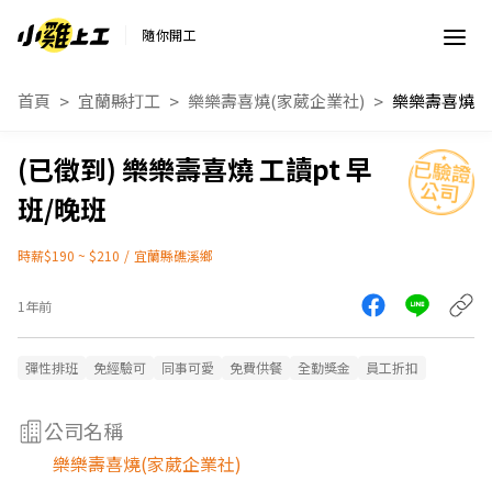
隨你開工
首頁
宜蘭縣打工
樂樂壽喜燒(家葳企業社)
樂樂壽喜燒 工讀pt 早
班/晚班
時薪$190 ~ $210
/
宜蘭縣礁溪鄉
1年前
彈性排班
免經驗可
同事可愛
免費供餐
全勤獎金
員工折扣
公司名稱
樂樂壽喜燒(家葳企業社)