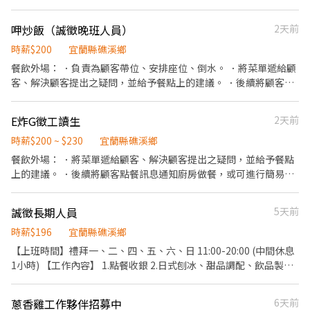
呷炒飯（誠徵晚班人員）
2天前
時薪$200
宜蘭縣礁溪鄉
餐飲外場： ．負責為顧客帶位、安排座位、倒水。 ．將菜單遞給顧
客、解決顧客提出之疑問，並給予餐點上的建議。 ．後續將顧客點
餐訊息通知廚房做餐，或可進行簡易餐飲之料理，如：烤土司或調
配飲料等。 ．於顧客用餐完畢後，負責收拾碗盤與清理環境。 ．並
E炸G徵工讀生
2天前
負責結帳、收銀等工作。 ．負責清理工作環境、設備和餐具。 ．打
包外帶服務。
時薪$200 ~ $230
宜蘭縣礁溪鄉
餐飲外場： ．將菜單遞給顧客、解決顧客提出之疑問，並給予餐點
上的建議。 ．後續將顧客點餐訊息通知廚房做餐，或可進行簡易餐
飲之料理，如：備料或調配飲料等。 ．於顧客用餐完畢後，負責收
拾碗盤與清理環境。 ．並負責結帳、收銀等工作。 餐飲內場： ．擔
誠徵長期人員
5天前
任店長的助手，處理烹飪前與烹飪中之準備工作與其他餐廳相關事
務。 ．負責洗、剝、削、切各種食材。 ．負責清理工作環境、設備
時薪$196
宜蘭縣礁溪鄉
和餐具。 ．準備不同餐點所需要的食材。 ．協助測量食材的容量與
【上班時間】禮拜一、二、四、五、六、日 11:00-20:00 (中間休息
重量。 ．負責擺盤、打包外帶服務。
1小時) 【工作內容】 1.點餐收銀 2.日式刨冰、甜品調配、飲品製
作、備料 3.環境整潔維護、碗盤清潔 4.交辦事項 歡迎喜歡小工作室
氛圍及喜愛吃冰的夥伴 無經驗可，遇到旺季可能會很繁忙，無論有
蔥香雞工作夥伴招募中
6天前
無經驗者請懷抱不怕忙碌的步調及心態再行應徵，在這裡我們一視