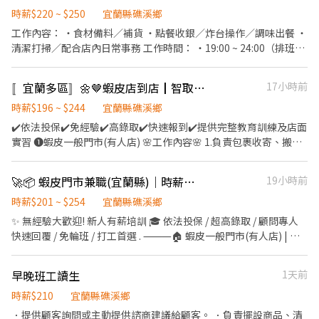
同仁，無內外場之分(也不大)，互相幫忙把事情做到好，有遇到問題
時薪$220 ~ $250
宜蘭縣礁溪鄉
我們一起解決，不需要害怕犯錯 每年調整薪資 ※上班著便服即可 ※
工作內容： ・食材備料／補貨 ・點餐收銀／炸台操作／調味出餐 ・
含【勞健保】、【勞退6%】 ※依勞基法休假【包括特休制度】
清潔打掃／配合店內日常事務 工作時間： ・19:00 ~ 24:00（排班穩
定／時數面議） ・每週一固定公休（遇假日順延） ・六、日、假日
需能排班/輪休 ・每週須給班 3 天以上（面議） 薪資待遇 • 時薪
〚宜蘭多區〛🌼🤎蝦皮店到店┃智取店門市🥈免經驗🫧火速報到🔥
17小時前
$220 ～ $250（依能力與表現調整） 條件需件 • 有餐飲服務經驗者
佳，無經驗可培訓 • 具責任感，肯學肯做事 • 長期配合優先錄取
時薪$196 ~ $244
宜蘭縣礁溪鄉
📩 所有求職者以及中高齡、二度就業都歡迎投遞履歷~ 意者請私訊 /
✔️依法投保✔️免經驗✔️高錄取✔️快速報到✔️提供完整教育訓練及店面
投遞履歷，並附上可排班時間。
實習 ❶蝦皮一般門市(有人店) 🌸工作內容🌸 1.負責包裹收寄、搬
運、盤點、理貨等 2.提供顧客接待、收銀結帳等服務 3.維持門市作
業區環境、清潔維護作業 4.配合調店、支援佳 5.協助區經理執行門
🚀📦 蝦皮門市兼職(宜蘭縣)｜時薪最高$264/無經驗可/高錄取
19小時前
市營運、維護 【提供完整教育訓練及店面實習】 ❗❗⚠兼職為早晚固
定班(免輪班)⚠❗❗ ▸早班時段：10:30-17:30 ▸晚班時段：16:15-
時薪$201 ~ $254
宜蘭縣礁溪鄉
22:45、18:45-22:45（一週至少2天要能16:15起班） ▸時薪$196-
✨ 無經驗大歡迎! 新人有薪培訓 🎓 依法投保 / 超高錄取 / 顧問專人
206元 ▸月排休制：一周至少排班4天，假日一定要可配合排班 🌸上
快速回覆 / 免輪班 / 打工首選 . ⸻🏠 蝦皮一般門市(有人店) | 免
班地點🌸 宜蘭五結店▸宜蘭縣五結鄉五結路二段 冬山香和店▸宜蘭縣
備交通工具 ✅工作內容: 📦 負責包裹收寄、搬運、盤點、輕鬆理貨
冬山鄉冬山路 宜蘭中山店▸宜蘭縣宜蘭市中山路二段 宜蘭民族店▸宜
等 🙋 提供顧客接待、親切收銀結帳等服務 🧹 維持門市作業區環境
早晚班工讀生
1天前
蘭縣宜蘭市民族路 宜蘭校舍店▸宜蘭縣宜蘭市校舍一路 宜蘭泰山店▸
與清潔維護作業 🤝 協助執行門市營運維護與彈性調店支援 🕒工作時
宜蘭縣宜蘭市泰山路 頭城纘祥店▸宜蘭縣頭城鎮纘祥路 礁溪信義店▸
間: ▸ 早班 11:00-17:30 ▸ 晚班 18:45-22:45, 16:15-22:45 📌 排班說
時薪$210
宜蘭縣礁溪鄉
宜蘭縣礁溪鄉信義路34巷 ‐‐‐‐‐‐‐‐‐‐‐‐‐‐‐‐‐‐
明: 平日一週給班 3-5 天, 假日配合主管排班 💰薪資 (含津貼加給): ▸
．提供顧客詢問或主動提供諮商建議給顧客。 ．負責擺設商品、清