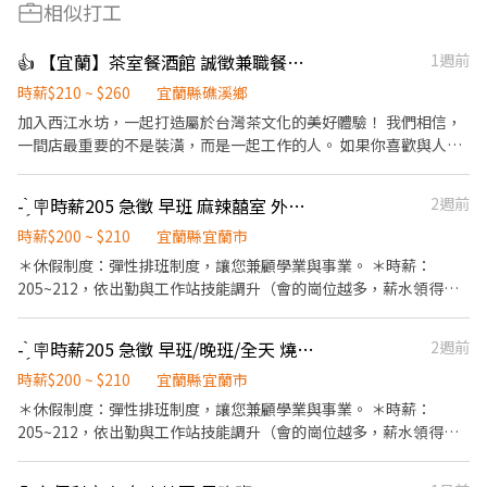
相似打工
👍 【宜蘭】茶室餐酒館 誠徵兼職餐飲人員及調酒師 高薪
1週前
時薪$210 ~ $260
宜蘭縣礁溪鄉
加入西江水坊，一起打造屬於台灣茶文化的美好體驗！ 我們相信，
一間店最重要的不是裝潢，而是一起工作的人。 如果你喜歡與人交
流、願意持續學習，也希望在工作中累積真正的能力，歡迎加入西
江水坊。我們不只是一間茶室餐酒館，更希望成為一個能讓夥伴一
- ̗̀ 🪧時薪205 急徵 早班 麻辣囍室 外場或內場PT
2週前
起成長、一起創造回憶的地方。 ⸻ 【工作職缺】 餐飲人員（起
薪 $210 起） * 菜單介紹、點餐及送餐服務 * 簡易飲品及餐食製作 *
時薪$200 ~ $210
宜蘭縣宜蘭市
協助調酒師完成飲品製作 * 活動推廣、商品包裝及備料 * 辨識酒
＊休假制度：彈性排班制度，讓您兼顧學業與事業。 ＊時薪：
品、環境及器具清潔維護 ⸻ 廚房助手（起薪 $210 起） * 協助
205~212，依出勤與工作站技能調升（會的崗位越多，薪水領得越
餐點製作與擺盤 * 食材前置處理、備料及庫存整理 * 維持廚房環
多）。 ——優於勞基法薪資！ ＊國定假日雙倍薪，加班費另計。 ＊
境、器具清潔與食品衛生 * 協助出餐，確保餐點品質與效率 * 與內
若當月無遲到、早退、請假時薪為205。 ＊菁英PT挑戰205~212高
- ̗̀ 🪧時薪205 急徵 早班/晚班/全天 燒肉吉室 外場或內場PT
2週前
外場夥伴合作，提供順暢的用餐體驗 ⸻ 調酒師（起薪 $250
時薪(能力、配合度、責任心、內外兩棲） ——全勤高時薪是為了鼓
起） * 茶酒、調酒及茶飲製作，維持飲品品質與出杯效率 * 提供顧
勵守時負責的您！做越久，領越多！！ ＊無經驗可，歡迎熱忱有活
時薪$200 ~ $210
宜蘭縣宜蘭市
客服務，介紹茶、酒及餐點，協助推薦適合的品項 * 吧台備料、庫
力的您！省錢存錢的好所在！ ＊工作內容：接待、服務客人、介紹
＊休假制度：彈性排班制度，讓您兼顧學業與事業。 ＊時薪：
存管理及開店、打烊作業 * 吧台環境、器具清潔與日常維護 * 協助
餐點、餐廳運營、甜點製作、環境整潔。 ＊夥伴福利：供餐、員工
205~212，依出勤與工作站技能調升（會的崗位越多，薪水領得越
新品研發與品牌活動執行 ⸻ 【工作環境】 西江水坊是一間以台
聚餐、員工旅遊、用餐折扣、親友用餐優惠。 『萬室餐飲』 ＊2020
多）。 ——優於勞基法薪資！ ＊國定假日雙倍薪，加班費另計。 ＊
灣茶文化為核心的茶室餐酒館。 不同於一般酒吧的熱鬧喧囂，我們
燒肉吉室 ＊ 2023麻辣囍室 ＊ 2024快炒樂室 『企業經營理念』
若當月無遲到、早退、請假時薪為200。 ＊菁英PT挑戰205~212高