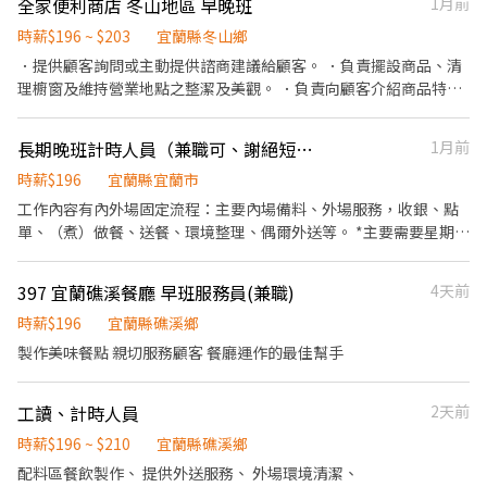
希望打造一個安靜、復古、自在的空間，讓每一位來到這裡的人，
全家便利商店 冬山地區 早晚班
1月前
「讓有夢的人實踐夢想．讓無夢的人找尋方向」 宜蘭萬室餐飲 極力
時薪(能力、配合度、責任心、內外兩棲） ——全勤高時薪是為了鼓
都能暫時放慢腳步，好好享受一杯茶、一杯酒，以及屬於自己的片
找尋有夢想的人 加入我們的圓夢大家庭 五大企業文化 1.環境要形象
勵守時負責的您！做越久，領越多！！ ＊無經驗可，歡迎熱忱有活
時薪$196 ~ $203
宜蘭縣冬山鄉
刻時光。 店內採 「禁止搭訕」 原則，來店客人大多尊重彼此的界
2.服務要款待 3.做人要自省 4.做事要利他 5.夢想要實踐
力的您！省錢存錢的好所在！ ＊工作內容：接待、服務客人、介紹
．提供顧客詢問或主動提供諮商建議給顧客。 ．負責擺設商品、清
線，也認同我們所營造的文化與氛圍。 我們相信，好的服務不是過
餐點、餐廳運營、甜點製作、環境整潔。 ＊夥伴福利：供餐、員工
理櫥窗及維持營業地點之整潔及美觀。 ．負責向顧客介紹商品特
度打擾，而是在適當的時候，給予最舒服的陪伴。 ⸻ 【我們期
聚餐、員工旅遊、用餐折扣、親友用餐優惠。 『萬室餐飲』 ＊
徵、品質與價格及示範操作方法，以協助顧客選擇。 ．負責在顧客
待這樣的你】 如果你符合以下特質，相信會很適合加入我們： * 具
2020燒肉吉室 ＊ 2023麻辣囍室 ＊ 2024快炒樂室 ＊ 2026燒肉好室
成交後之包裝、收款、交付商品、開發票或收據。 ．負責在當天結
餐飲相關工作經驗 * 愛乾淨、做事細心 * 主動學習、具責任感 * 具
長期晚班計時人員（兼職可、謝絕短期工讀）
1月前
『企業經營理念』 「讓有夢的人實踐夢想．讓無夢的人找尋方向」
束營業前，統計銷售情形、盤點貨品存量及撰寫當日業務報表。
產品研發或風味設計能力 * 願意學習茶葉、咖啡或酒類知識 * 具基
宜蘭萬室餐飲 極力找尋有夢想的人 加入我們的圓夢大家庭 五大企業
時薪$196
宜蘭縣宜蘭市
本攝影或短影音拍攝能力 比起經驗，我們更重視你的態度與學習意
文化 1.環境要形象 2.服務要款待 3.做人要自省 4.做事要利他 5.夢想
願。 ⸻ 【加入前，想請你先了解】 餐飲工作需要長時間站立，
工作內容有內外場固定流程：主要內場備料、外場服務，收銀、點
要實踐
也需要與不同的客人互動。 如果你不適合久站、害怕與人交流、缺
單、（煮）做餐、送餐、環境整理、偶爾外送等。 *主要需要星期一
乏耐心、不喜歡持續學習，或對茶文化沒有興趣，建議先評估是否
至日晚班（晚班假日可上早晚班的人員佳） 會在「16:00-22:00的區
適合這份工作，避免彼此都感到挫折。 如果你正在找的不只是一份
間內排班」 *請在提問中填上可排班的時段* （上班時間可彈性調
397 宜蘭礁溪餐廳 早班服務員(兼職)
4天前
工作，而是一個願意一起學習、一起成長的團隊，我們很期待認識
整。 想要多賺一些收入是非常歡迎的😊） ***需長期配合（一年以
你。
上）*** ***需長期配合（一年以上）*** ***需長期配合（一年以
時薪$196
宜蘭縣礁溪鄉
上）*** ✅排班彈性不囉嗦 ✅環境單純同事好相處 ✅工作內容簡單好
製作美味餐點 親切服務顧客 餐廳運作的最佳幫手
上手
工讀、計時人員
2天前
時薪$196 ~ $210
宜蘭縣礁溪鄉
配料區餐飲製作、 提供外送服務、 外場環境清潔、