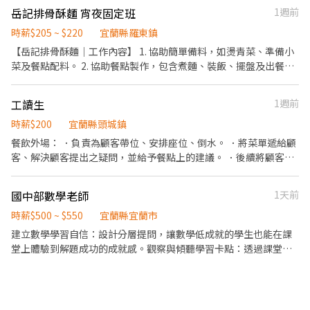
負責結帳、收銀等工作。 ．負責洗、剝、削、切各種食材。 ．負責
蘭縣宜蘭市文昌路30號1、2樓 宜蘭縣宜蘭市泰山路419號1樓 宜蘭
岳記排骨酥麵 宵夜固定班
1週前
天，包含假日需排班) - ▶【智取門市】：地點自選 🔹【三星.頭城.
清理工作環境、設備和餐具。 🔎詳細請洽店舖03-9320755☎️
縣宜蘭市校舍一路79號1樓 宜蘭縣宜蘭市民族路360號1樓 宜蘭縣五
礁溪.蘇澳】 三星國小 - 智取店：宜蘭縣三星鄉三星路五段101號1樓
時薪$205 ~ $220
宜蘭縣羅東鎮
結鄉五結路二段425號1樓 🔆快速報名方式🔆 幫我填寫廠商制式履
宜蘭文昌 - 智取店：宜蘭縣宜蘭市文昌路30號1、2樓 頭城開蘭 - 智
【岳記排骨酥麵｜工作內容】 1. 協助簡單備料，如燙青菜、準備小
歷:https://reurl.cc/nxz8Wd 再加入官方帳號👉
取店：宜蘭縣頭城鎮開蘭路80號1樓 礁溪協天 - 智取店：宜蘭縣礁
菜及餐點配料。 2. 協助餐點製作，包含煮麵、裝飯、擺盤及出餐。
https://reurl.cc/Vn67LY 留下全名+電話+職缺截圖 餅乾馬上回覆泥
溪鄉中山路一段116號1樓 蘇澳福德 - 智取店：宜蘭縣蘇澳鎮福德路
3. 接待客人、點餐、送餐及整理桌面。 4. 協助櫃檯結帳與外帶、外
💖 留下全名+電話+職缺截圖 餅乾馬上回覆泥💖
468號1樓 羅東培英 - 智取店：宜蘭縣羅東鎮培英路132號1樓 蘇澳
送平台訂單處理。 5. 清洗餐具、鍋具及維持工作區域整潔。 6. 營業
忠孝 - 智取店：宜蘭縣蘇澳鎮忠孝路370號1樓 - ▶【一般門市有人
工讀生
1週前
結束後協助收店、清潔及物品歸位。 工作內容會依熟練程度安排，
店】：地點自選 🔹【宜蘭.頭城.礁溪.羅東】 宜蘭五結店 - 宜蘭縣五
剛開始會有人帶著操作，不會直接讓新人獨立作業。 餐期較忙，需
時薪$200
宜蘭縣頭城鎮
結鄉五結路二段425號1樓 冬山香和店 - 宜蘭縣冬山鄉冬山路90號
要動作俐落、能互相配合。無餐飲經驗也可以，只要願意學習、做
餐飲外場： ．負責為顧客帶位、安排座位、倒水。 ．將菜單遞給顧
1、2、3樓 宜蘭中山店 - 宜蘭縣宜蘭市中山路二段153號1樓 宜蘭民
事負責、不隨意請假即可。 我們希望找能穩定、長期配合的夥伴，
客、解決顧客提出之疑問，並給予餐點上的建議。 ．後續將顧客點
族店 - 宜蘭縣宜蘭市民族路360號1樓 宜蘭校舍店 - 宜蘭縣宜蘭市校
短期打工或經常臨時請假者請勿應徵。
餐訊息通知廚房做餐，或可進行簡易餐飲之料理，如：調配飲料
舍一路79號1樓 宜蘭泰山店 - 宜蘭縣宜蘭市泰山路419號1樓 宜蘭舊
等。 ．於顧客用餐完畢後，負責收拾碗盤與清理環境。 ．並負責結
城店 - 宜蘭縣宜蘭市舊城東路30之2號1樓 頭城纘祥店 - 宜蘭縣頭城
國中部數學老師
1天前
帳、收銀等工作。
鎮纘祥路80號1樓 (慢速車) 礁溪信義店 - 宜蘭縣礁溪鄉信義路34巷6
時薪$500 ~ $550
宜蘭縣宜蘭市
號1樓 羅東中山店 - 宜蘭縣羅東鎮中山路三段508號1樓 羅東公正店
- 宜蘭縣羅東鎮公正路289之5號1樓 羅東興東店 - 宜蘭縣羅東鎮興東
建立數學學習自信：設計分層提問，讓數學低成就的學生也能在課
路209號1樓 - ▸加入快速回覆📞：https://lin.ee/bWWeLDF ▸ 朱專
堂上體驗到解題成功的成就感。觀察與傾聽學習卡點：透過課堂巡
員：@edb4445b ▸ 留言姓名✚電話✚職缺截圖，應徵蝦皮門市💗 ✨
視，多看、多聽學生在算式哪一步卡關，並及時給予引導。
無須任何費用♡歡迎詢問✨ ❌一律視訊面試﹐勿直接到現場應徵❌