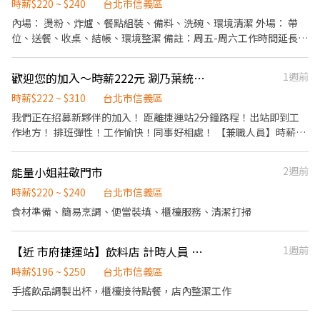
前與烹飪中之準備工作與其他餐廳相關事務。 ．負責洗、剝、削、
時薪$220 ~ $240
台北市信義區
程。 餐廳外場服務人員需要具備良好的溝通技巧、抗壓能力和團隊
切各種食材。 ．負責清理工作環境、設備和餐具。 ．準備不同餐點
內場： 燙粉、炸爐、餐點組裝、備料、洗碗、環境清潔 外場： 帶
合作能力。他們應該能夠快速反應客人需求，提供出色的顧客服
所需要的食材。 ．協助測量食材的容量與重量。 ．負責擺盤、打包
位、送餐、收桌、結帳、環境整潔 備註：周五-周六工作時間延長至
務，並確保餐廳的運作順利。
外帶服務。
05:00 (23:00後起薪230起）
歡迎您的加入～時薪222元 涮乃葉統一時代店
1週前
時薪$222 ~ $310
台北市信義區
我們正在招募新夥伴的加入！ 距離捷運站2分鐘路程！出站即到工
作地方！ 排班彈性！工作愉快！同事好相處！ 【兼職人員】時薪：
222元～310元（通過考核皆能調薪） 上班時間彈性排班4-7小時
（另有加班津貼） 每月排班（每週例休兩天） 1.員工餐優惠價、節
能量小姐莊敬門市
2週前
慶獎金、年終獎金、宵夜津貼 2.同事好相處|尾牙| 員工不定期聚餐
一每月員工75折用餐家族卷 歡迎喜歡交朋友、活潑、願意久站、體
時薪$220 ~ $240
台北市信義區
力好、正向不抱怨的朋友加入我們人 不管是學生兼職、二度就業、
食材準備、簡易烹調、便當裝填、櫃檯服務、清潔打掃
剛畢業找工作、轉職都非常歡迎喔！ 餐飲外場： ．負責為顧客帶
位、安排座位。 ．將菜單遞給顧客、解決顧客提出之疑問，並給予
【近 市府捷運站】飲料店 計時人員 招募（三名）
1週前
餐點上的建議。 ．後續將顧客點餐訊息通知廚房做餐，或可進行簡
易餐飲之料理 ．於顧客用餐完畢後，負責收拾碗盤與清理環境。 ．
時薪$196 ~ $250
台北市信義區
並負責結帳、收銀等工作。 餐飲內場： ．擔任廚師的助手，處理烹
手搖飲品調製出杯，櫃檯接待點餐，店內整潔工作
飪前與烹飪中