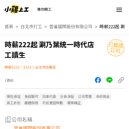
隨你開工
首頁
台北市打工
雲雀國際股份有限公司
時薪222起 涮乃葉統一時代店
工讀生
時薪$222 ~ $310
/
台北市信義區
1週前
彈性排班
免經驗可
同事可愛
伙食津貼
公司聚餐
年終獎金
員工折扣
團體保險
可抵實習時數
畢業轉正
公司名稱
雲雀國際股份有限公司