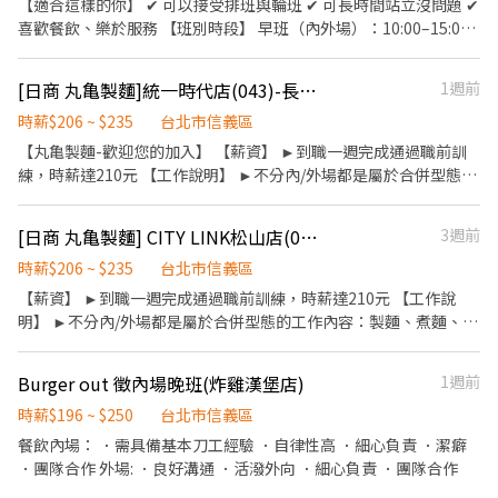
【適合這樣的你】 ✔ 可以接受排班與輪班 ✔ 可長時間站立沒問題 ✔
個月）】→【實習店經理（4-6 個月）】→【店經理（6-9 個月）】
喜歡餐飲、樂於服務 【班別時段】 早班（內外場）：10:00–15:00
→【營運顧問（6-9 個月）】→【營運高階主管】 ▌不怕沒經驗！
晚班（內外場）：18:00–22:30 全日班（內外場）：11:30–22:30 ※
你的熱情值得我們培訓你！ ～學習資源到位，全力加持你的升遷實
實際排班依各門市主管安排。 信義躍薪計畫合作門市 雞湯桑｜市府
[日商 丸亀製麵]統一時代店(043)-長期兼職夥伴｜工讀生｜實習｜彈性排班｜
1週前
力～ ◆ 線上管理學院＋實體訓練｜快速上手 ◆ 證照補助、進修津
店、信義 A13 店、大巨蛋店 麵屋一燈｜統一時代店、新光三越 A11
貼｜鼓勵精進 ▌從員工變老闆，我們幫你圓夢！ ～業界首創【一萬
店 賴山嶼｜微風南山店 雞湯大叔｜信義 A13 店 撈王｜統一時代店
時薪$206 ~ $235
台北市信義區
美金創 業計畫】～ ◆ 分潤獎金 × 持股分紅，快速累積創 業本錢與
【應徵方式很簡單！】 1️⃣ 按下「應徵」，填寫基本資料，我們會有
【丸亀製麵-歡迎您的加入】 【薪資】 ►到職一週完成通過職前訓
實力 ◆ 只要一萬美金，公司陪你一起創 業 ◆ 已協助 20+位夥伴完
專人幫你審核履歷。 2️⃣ 通過後，會有人主動聯繫你（電話或訊
練，時薪達210元 【工作說明】 ►不分內/外場都是屬於合併型態的
成內部創 業 ▌Q Burger 是誰？ 我們是由一群年 輕人打造的品牌，
息），安排面談時間，記得留意手機喔！ 3️⃣ 錄取！我們再告訴你報
工作內容：製麵、煮麵、製作高湯、洗切食材備料、炸天婦羅、包
相信「年 輕人照顧年 輕人」不是口號，而是行動！用好食材 × 數
到的所有細節。 為了保障大家的健康與安全，報到時需要附上【新
飯糰、收銀結帳、洗碗、收拾餐具、環境清潔..等 【工作時間】 ►
位力，翻轉台灣早午餐文化！ ★只要你有熱情，我們給你快速升遷
[日商 丸亀製麵] CITY LINK松山店(052)-長期兼職夥伴/廚助/工讀
3週前
進及餐飲供膳人員體檢報告】 〝 面試前，先來吃一頓！〞 我們相
彈性排班08:30-23:00（面試時請於主管確認排班時間） 【薪資福
發展舞台、創 業資源與幸福保障！★ 加入Q Burger，成就你人生第
信，喜歡這份工作的人，一定也會喜歡我們的餐點。 只要收到面試
利】 1. 提供員工餐 2. 國定假日雙倍薪 3. 提供優秀同仁績效獎金 4.
時薪$206 ~ $235
台北市信義區
一個百萬奇蹟！ 經營理念 ★企業願景：深耕台灣、佈局全球★ 運用
邀約，就能拿到一張【品牌餐飲體驗券】（滿額折抵）， 讓你在正
久任獎金 5. 生日禮卷 6. 滿年資享特休假 7.福委會福利補助 ★★多項
【薪資】 ►到職一週完成通過職前訓練，時薪達210元 【工作說
安心食材，帶給消費者健康生活，導入數位科技，優化消費體驗，
式加入前，先感受一下阿爾法的溫度與美味。 體驗券連結：
福利歡迎您加入我們★★
明】 ►不分內/外場都是屬於合併型態的工作內容：製麵、煮麵、製
成為每人每天第一餐首選，代表台灣成為揚名國際的新世代餐飲領
https://ocard.co/event/coupon/KeGYwd 我們很期待你的加入，
作高湯、洗切食材備料、炸天婦羅、包飯糰、收銀結帳、洗碗、收
導品牌！ ★企業使命：年 輕人照顧年 輕人★ 偕同有志一同的夥
一起在信義區打造最有活力的餐飲團隊！
拾餐具、環境清潔..等 【工作時間】 ►彈性排班08:30-23:00（面試
伴，提供消費者安心、快速、高品質餐飲，翻轉台灣早午餐文化，
Burger out 徵內場晚班(炸雞漢堡店)
1週前
時請於主管確認排班時間） 【薪資福利】 1. 提供員工餐 2. 國定假日
創造每天第一個美好！ ★我們的榮耀★ 2021：第30屆國家磐石獎
雙倍薪 3. 提供優秀同仁績效獎金 4. 久任獎金 5. 生日禮卷 6. 滿年資
時薪$196 ~ $250
台北市信義區
（33 年來唯一獲獎餐飲品牌） 2022：第2屆哈佛鼎革獎【數位轉
享特休假 7.福委會福利補助 ★★多項福利歡迎您加入我們★★ 總是
型-領袖獎】【數位轉型-服務業楷模獎】雙獎 2022：第45屆創 業楷
餐飲內場： ．需具備基本刀工經驗 ．自律性高 ．細心負責 ．潔癖
提供好吃日式餐飲的公司 台灣東利多(丸亀製麵)
模獎（最年 輕得獎者） 2023：第20屆國家品牌玉山獎全國首獎-傑
．團隊合作 外場: ．良好溝通 ．活潑外向 ．細心負責 ．團隊合作
出企業領導人 2024：第2屆新北企業精典獎-多元服務類組 2025：