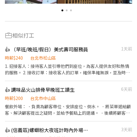
相似打工
👍 （早班/晚班/假日）美式壽司服務員
1天前
時薪$240
台北市松山區
1. 迎接客人：接待客人並引導他們到座位，為客人提供友好和熱情
的服務。 2. 接收訂單：接收客人的訂單，確保準確無誤，並及時將
訂單轉交給廚房。 3. 提供菜單建議：根據客人的需求和喜好，提供
菜單中的建議和推薦。 4. 服務飲品：為客人提供各種飲品，如水、
👍 調味品火山排骨早晚班工讀生
6天前
軟飲料、咖啡、茶等，保持飲品供應充足。 5. 送餐：將準備好的菜
品送到客人的桌上，保持食物的溫度和質量。 6. 處理客人需求：對
時薪$200
台北市中山區
於客人的額外需求，如更換餐具、增加飲料等，快速且準確地回
餐飲外場： ．負責為顧客帶位、安排座位、倒水。 ．將菜單遞給顧
應。 7. 解答問題：回答客人對菜單、食品或餐廳服務的相關問題，
客、解決顧客提出之疑問，並給予餐點上的建議。 ．後續將顧客點
提供必要的信息和解釋。 8. 撤桌和清潔：在客人完成用餐後，及時
餐訊息通知廚房做餐，或可進行簡易餐飲之料理，如：烤土司或調
撤桌並清潔桌子，確保餐桌整潔。 9. 計算結賬：向客人提供帳單，
配飲料等。 ．於顧客用餐完畢後，負責收拾碗盤與清理環境。 ．並
👍 (信義區)螺螄粉大夜班計時內外場人員(時薪220-240元)
3天前
接受付款，處理客人的付款方式，如現金、信用卡等。 10. 協作合
負責結帳、收銀等工作。 餐飲內場： ．擔任廚師的助手，處理烹飪
作：與廚師、洗碗工和其他餐廳團隊成員合作，確保高效的服務流