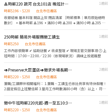
🔺時薪220 蔬河 台北101店 晚班計時人員（供餐）
1週前
時薪$196 ~ $220
台北市信義區
收銀結帳 基本料理 開店上架 閉店清潔 ［時薪標準｜單月原始總時
數計］ ▪️基本時薪 🔺196 ▪️滿80小時 🔺200 🔸滿90小時 🔺205 🔸
滿130小時 🔺220 #不用洗碗（百貨有洗碗室） #免加班 #工作環境
乾淨 #交通方便 （捷運紅線） #免費員工餐 #彈性排班 #有時數需求
250時薪 簡易外場服務徵工讀生
1週前
盡力滿足 #國定假日雙倍薪 #滿三個月健檢補助
時薪$250
台北市信義區
工作內容很簡單 ✔ 協助送餐 ✔ 收桌整理 ✔ 現場主管交辦事項 🕔 上
班時間：17:00－22:00／22:30（依現場狀況） 請線上投遞履歷
🥑Preserve大巨蛋店🥑徵求外場長期工讀，時薪超過你想像😊
2週前
時薪$220 ~ $250
台北市信義區
兼職/工讀夥伴相關福利： 1.兼職、工讀生也依比例享有特休假喔！
2.國定假日上班雙倍薪 3.當月工作時數滿80小時（含）以上， 符合
規定者，全勤獎金300元 4.三節紅包（春節、端午節、中秋節） 5.享
有勞保、健保、勞退提撥（6％） 6.員工用餐折扣（依照各品牌規
徵中午班時薪220元起-週一至五10:30-14:30-（近101世貿）
1週前
定） 7.員工餐福利（依照各品牌規定） 8.尾牙或春酒 9.有附員工餐
餐飲外場： ．負責為顧客帶位、安排座位、倒水。 ．將菜單遞給顧
時薪$220 ~ $250
台北市信義區