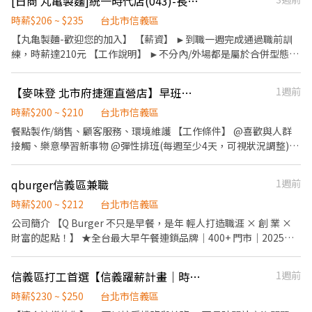
[日商 丸亀製麵]統一時代店(043)-長期兼職夥伴｜工讀生｜實習｜彈性排班｜
時，排班彈性超好配合 🍛 員工餐吃起來！制服我們出！ 🎁 節日禮
金、推薦獎金、員工聚餐全都有！ 📈 表現好還有機會轉正，升遷透
時薪$206 ~ $235
台北市信義區
明、看得見未來！ ⸻ 💖【我們超歡迎這樣的你】 ✨ 喜歡餐飲、
【丸亀製麵-歡迎您的加入】 【薪資】 ►到職一週完成通過職前訓
喜歡笑、喜歡熱鬧 ✨ 穩定負責，做事不拖拉 ✨ 團隊合作一把罩 ✨
練，時薪達210元 【工作說明】 ►不分內/外場都是屬於合併型態的
喜歡日式文化、壽喜燒就更讚啦！ ✨ 有連鎖餐飲、百貨美食街經驗
工作內容：製麵、煮麵、製作高湯、洗切食材備料、炸天婦羅、包
加分加分！ ⸻ 🎯【上班地點】 📍台北微風南山 📮 台北市信義
飯糰、收銀結帳、洗碗、收拾餐具、環境清潔..等 【工作時間】 ►
【麥味登 北市府捷運直營店】早班計時人員
1週前
區松智路17號B2 ⸻ 🙌 快來加入我們！ 📩 想上班？想學習？想
彈性排班08:30-23:00（面試時請於主管確認排班時間） 【薪資福
賺錢？ 都來都來～只缺你啦！ 快私訊我們或投遞履歷，馬上聯絡
利】 1. 提供員工餐 2. 國定假日雙倍薪 3. 提供優秀同仁績效獎金 4.
時薪$200 ~ $210
台北市信義區
你！
久任獎金 5. 生日禮卷 6. 滿年資享特休假 7.福委會福利補助 ★★多項
餐點製作/銷售、顧客服務、環境維護 【工作條件】 @喜歡與人群
福利歡迎您加入我們★★
接觸、樂意學習新事物 @彈性排班(每週至少4天，可視狀況調整)
【福利項目】 @勞保、健保、團保、勞工退休金；特休 @婚喪喜慶
補助、節慶禮品/金 @聚餐補助/購物金 @免費員工制服 @定期健康
qburger信義區兼職
1週前
檢查 @員工消費折扣 (公司直營門市) @尾牙
時薪$200 ~ $212
台北市信義區
公司簡介 【Q Burger 不只是早餐，是年 輕人打造職涯 × 創 業 ×
財富的起點！】 ★全台最大早午餐連鎖品牌｜400+ 門市｜2025登
錄興櫃（股票代號：7797）★ ▌我們提供的不只是工作，而是通往
夢想的舞台！ ◆ 雙週發薪：兩週領一次薪，不用等月底，荷包秒回
信義區打工首選【信義躍薪計畫｜時薪最高250元】｜阿爾法多品牌聯合招募餐飲內外場
1週前
血 ◆ 過年連休5天：獨步餐飲業，就是要你好好陪家人 ◆ 颱風天保
障：出勤再加一天補休，你的權益我們最重視 ▌從打工到百 萬店
時薪$230 ~ $250
台北市信義區
長，發展透明快速！ 【正 職服務員（2-4 個月）】→【襄理（6-9