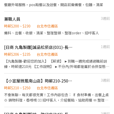
客、解決顧客提出之疑問，並給予餐點上的建議。 ．後續將顧客點
餐廳外場服務，pos點餐以及送餐，開店前需備餐，包麵，清潔
餐訊息通知廚房做餐，或可進行簡易餐飲之料理，如：烤土司或調
配飲料等。 ．於顧客用餐完畢後，負責收拾碗盤與清理環境。 ．並
兼職人員
3週前
負責結帳、收銀等工作。
時薪$200 ~ $230
台北市信義區
備料、出餐、收銀、清潔、整理整頓、整理order、招呼客人
[日商 丸亀製麵]誠品松菸店(031)-長期兼職夥伴｜工讀生｜實習｜彈性排班｜
1週前
時薪$206 ~ $235
台北市信義區
【丸亀製麵-歡迎您的加入】 【薪資】 ►到職一週完成通過職前訓
練，時薪達210元 【工作說明】 ►不分內/外場都是屬於合併型態的
工作內容：製麵、煮麵、製作高湯、洗切食材備料、炸天婦羅、包
飯糰、收銀結帳、洗碗、收拾餐具、環境清潔..等 【工作時間】 ►
【小宣屋微風南山店】時薪210-250，誠徵熱血夥伴。
3週前
彈性排班08:30-23:00（面試時請於主管確認排班時間） 【薪資福
利】 1. 提供員工餐 2. 國定假日雙倍薪 3. 提供優秀同仁績效獎金 4.
時薪$210 ~ $250
台北市信義區
久任獎金 5. 生日禮卷 6. 滿年資享特休假 7.福委會福利補助 ★★多項
不會無聊，每天都很充實！工作內容包含： 🥬 食材準備，出餐上桌
福利歡迎您加入我們★★
🍲 鍋物料理，香噴噴 🙋‍♀️ 招呼客人，介紹餐點、協助用餐 🧼 整理外
場、維持動線 🔁 協助店內日常營運流程 ⸻ 💵【薪資＆福利】
💰 時薪 $210 ～ $250（表現佳還會再加！） 🕒 每天排班至少4小
3週前