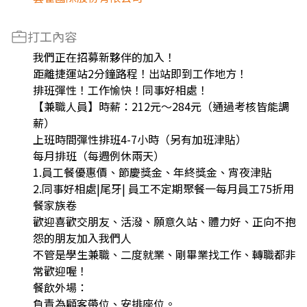
打工內容
我們正在招募新夥伴的加入！
距離捷運站2分鐘路程！出站即到工作地方！
排班彈性！工作愉快！同事好相處！
【兼職人員】時薪：212元～284元（通過考核皆能調
薪）
上班時間彈性排班4-7小時（另有加班津貼）
每月排班（每週例休兩天）
1.員工餐優惠價、節慶獎金、年終獎金、宵夜津貼
2.同事好相處|尾牙| 員工不定期聚餐一每月員工75折用
餐家族卷
歡迎喜歡交朋友、活潑、願意久站、體力好、正向不抱
怨的朋友加入我們人
不管是學生兼職、二度就業、剛畢業找工作、轉職都非
常歡迎喔！
餐飲外場：
負責為顧客帶位、安排座位。